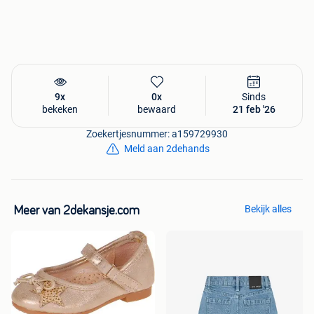
9x
0x
Sinds
bekeken
bewaard
21 feb '26
Zoekertjesnummer: a159729930
Meld aan 2dehands
Bekijk alles
Meer van 2dekansje.com