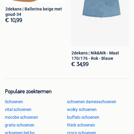
2dekans | Ballerina beige met
goud-34
€ 10,99
2dekans | Nik&Nik - Maat
170/176 - Rok - Blauw
€ 34,99
Populaire zoektermen
Schoenen
schoenen damesschoenen
vital schoenen
wolky schoenen
morobe schoenen
buffalo schoenen
gratis schoenen
think schoenen
schoenen bel bo
crocs schoenen