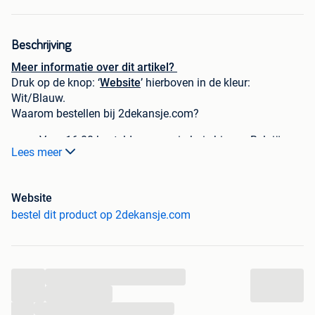
Beschrijving
Meer informatie over dit artikel?
Druk op de knop: ‘
Website
’ hierboven in de kleur:
Wit/Blauw.
Waarom bestellen bij 2dekansje.com?
Voor 16:00 besteld, morgen in huis binnen België.
Lees meer
1 jaar garantie op elke aankoop
Schrijf je in voor onze nieuwsbrief en krijg
direct €5,-
korting bij besteding vanaf €60,-.
Website
Niet goed, geld terug!
bestel dit product op 2dekansje.com
Reden tweedekans product? Dit product is een keer uit de
verpakking gehaald, maar is nog nooit gebruikt. Het
product behoudt zijn garantie. Veel plezier met deze
...
duurzame tweedekans koop!
...
...