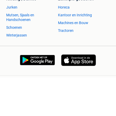
Jurken
Horeca
Mutsen, Sjaals en
Kantoor en Inrichting
Handschoenen
Machines en Bouw
Schoenen
Tractoren
Winterjassen
2dehands Zakelijk
Veilig en Succesvol
Help en info
Voorwaarden
Privacyverklaring
Cookiebeleid
Privacyvoorkeuren