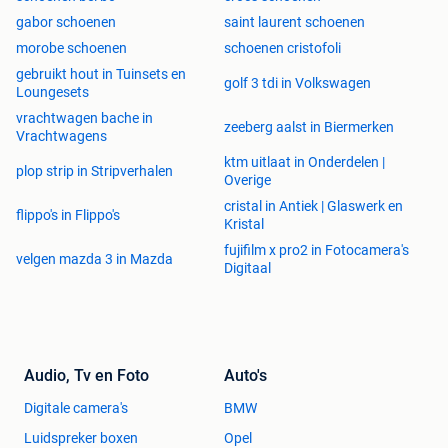
gabor schoenen
saint laurent schoenen
morobe schoenen
schoenen cristofoli
gebruikt hout in Tuinsets en
golf 3 tdi in Volkswagen
Loungesets
vrachtwagen bache in
zeeberg aalst in Biermerken
Vrachtwagens
ktm uitlaat in Onderdelen |
plop strip in Stripverhalen
Overige
cristal in Antiek | Glaswerk en
flippo's in Flippo's
Kristal
fujifilm x pro2 in Fotocamera's
velgen mazda 3 in Mazda
Digitaal
Audio, Tv en Foto
Auto's
Digitale camera's
BMW
Luidspreker boxen
Opel