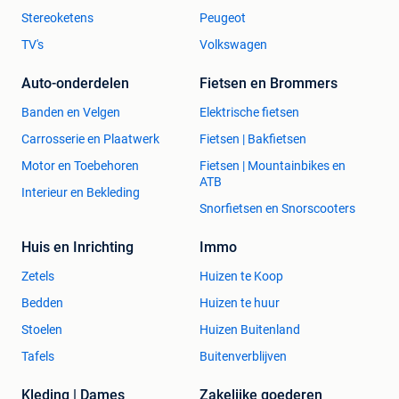
Stereoketens
Peugeot
TV's
Volkswagen
Auto-onderdelen
Fietsen en Brommers
Banden en Velgen
Elektrische fietsen
Carrosserie en Plaatwerk
Fietsen | Bakfietsen
Motor en Toebehoren
Fietsen | Mountainbikes en
ATB
Interieur en Bekleding
Snorfietsen en Snorscooters
Huis en Inrichting
Immo
Zetels
Huizen te Koop
Bedden
Huizen te huur
Stoelen
Huizen Buitenland
Tafels
Buitenverblijven
Kleding | Dames
Zakelijke goederen