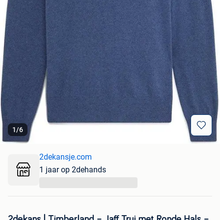
1
/
6
2dekansje.com
1 jaar op 2dehands
...
2dekans | Timberland – Jaff Trui met Ronde Hals –