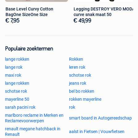
Base Level Curvy Cotton
Legging DESTROY VERO MODA
BagOne SizeOne Size
curve snak maat 50
€ 7,95
€ 49,99
Populaire zoektermen
lange rokken
Rokken
lange rok
leren rok
maxi rok
schotse rok
lange rokken
jeans rok
schotse rok
bel bo rokken
mayerline 50
rokken mayerline
sarah pacini rok
rok
marlboro reclame in Merken en
smart board in Autogereedschap
Reclamevoorwerpen
renault megane hatchback in
aalst in Fietsen | Vouwfietsen
Renault