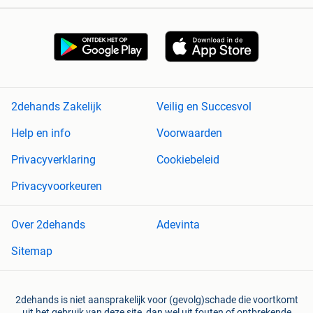
2dehands Zakelijk
Veilig en Succesvol
Help en info
Voorwaarden
Privacyverklaring
Cookiebeleid
Privacyvoorkeuren
Over 2dehands
Adevinta
Sitemap
2dehands is niet aansprakelijk voor (gevolg)schade die voortkomt
uit het gebruik van deze site, dan wel uit fouten of ontbrekende