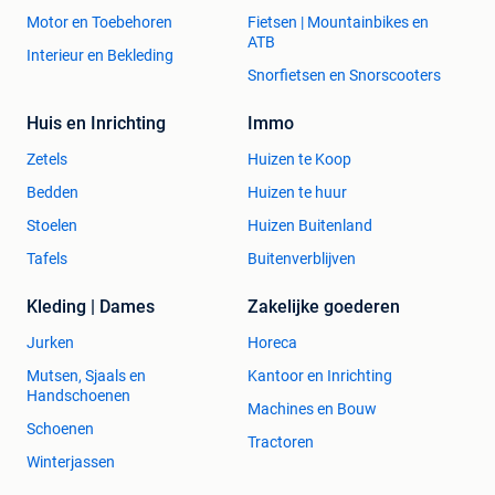
Motor en Toebehoren
Fietsen | Mountainbikes en
ATB
Interieur en Bekleding
Snorfietsen en Snorscooters
Huis en Inrichting
Immo
Zetels
Huizen te Koop
Bedden
Huizen te huur
Stoelen
Huizen Buitenland
Tafels
Buitenverblijven
Kleding | Dames
Zakelijke goederen
Jurken
Horeca
Mutsen, Sjaals en
Kantoor en Inrichting
Handschoenen
Machines en Bouw
Schoenen
Tractoren
Winterjassen