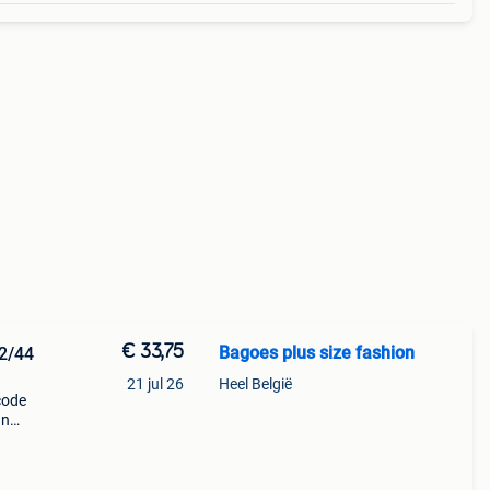
€ 33,75
Bagoes plus size fashion
2/44
21 jul 26
Heel België
code
an
esta
 je