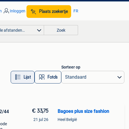
n
Inloggen
FR
Plaats zoekertje
lle afstanden…
Zoek
Sorteer op
Lijst
Foto’s
€ 33,75
Bagoes plus size fashion
2/44
21 jul 26
Heel België
code