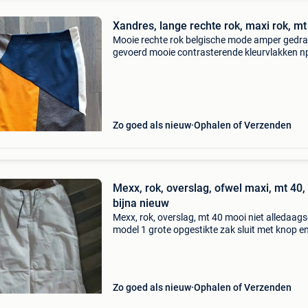
Xandres, lange rechte rok, maxi rok, mt
Mooie rechte rok belgische mode amper gedr
gevoerd mooie contrasterende kleurvlakken n
vanaf 159€ vp 45€ vrijblijvend kijken en passe
wuustwezel belgië of opsturen mits verzendk
Zo goed als nieuw
Ophalen of Verzenden
Mexx, rok, overslag, ofwel maxi, mt 40,
bijna nieuw
Mexx, rok, overslag, mt 40 mooi niet alledaags
model 1 grote opgestikte zak sluit met knop e
ceintuurlint achteraan nagenoeg nieuw! 22,5
mexx, rok, maxi rok met splitten zgan, ecru
17.50&euro
Zo goed als nieuw
Ophalen of Verzenden