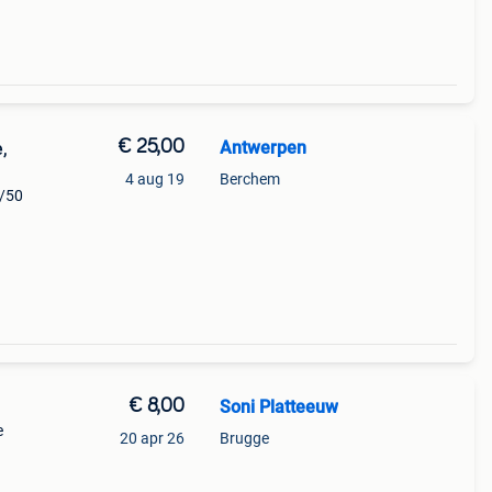
€ 25,00
Antwerpen
,
4 aug 19
Berchem
8/50
€ 8,00
Soni Platteeuw
e
20 apr 26
Brugge