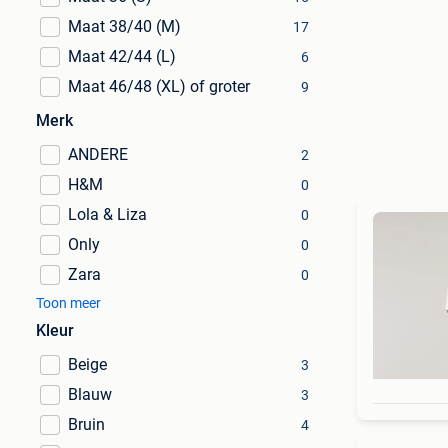
Maat 38/40 (M)
17
Maat 42/44 (L)
6
Maat 46/48 (XL) of groter
9
Merk
ANDERE
2
H&M
0
Lola & Liza
0
Only
0
Zara
0
Toon meer
Kleur
Beige
3
Blauw
3
Bruin
4