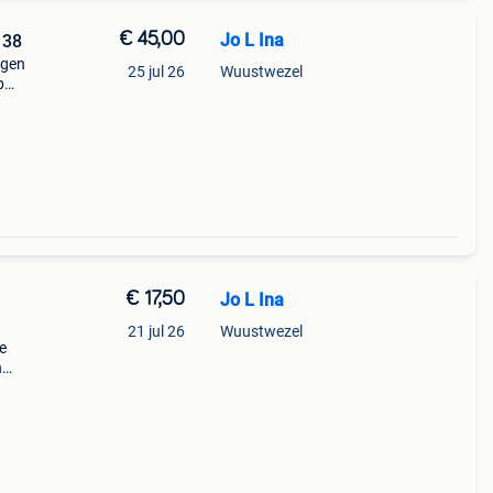
€ 45,00
Jo L Ina
 38
agen
25 jul 26
Wuustwezel
p
n te
oste
€ 17,50
Jo L Ina
21 jul 26
Wuustwezel
e
n
0€