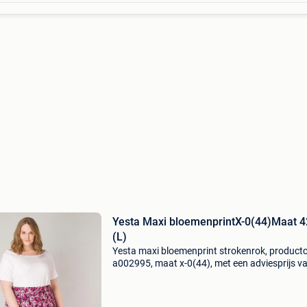
Yesta Maxi bloemenprintX-0(44)Maat 4
(L)
Yesta maxi bloemenprint strokenrok, product
a002995, maat x-0(44), met een adviesprijs v
74.95. Maxi strokenrok met bloemenprint – y
léla in grote maten breng kleur en romantiek in
garder