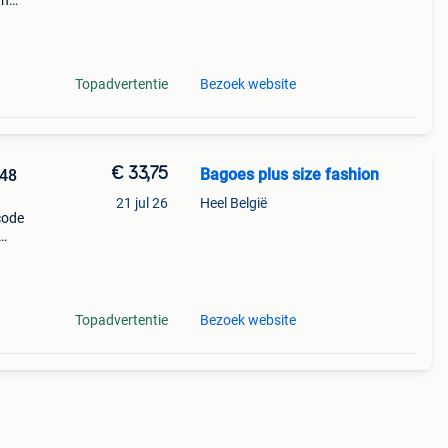
an
esta
 je
Topadvertentie
Bezoek website
€ 33,75
Bagoes plus size fashion
/48
21 jul 26
Heel België
code
esta
 je
Topadvertentie
Bezoek website