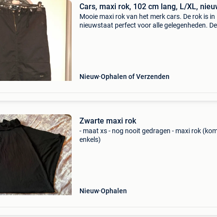
Cars, maxi rok, 102 cm lang, L/XL, nie
Mooie maxi rok van het merk cars. De rok is in
nieuwstaat perfect voor alle gelegenheden. De
heeft een rechte pasvorm veel zakken aanpas
in de taille met koord, ook onderaan kan de ro
sma
Nieuw
Ophalen of Verzenden
Zwarte maxi rok
- maat xs - nog nooit gedragen - maxi rok (kom
enkels)
Nieuw
Ophalen