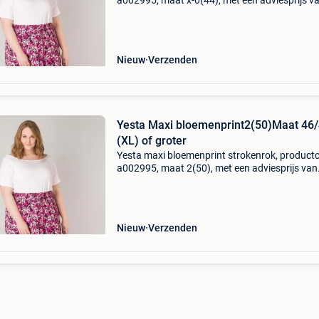
a002995, maat x-0(44), met een adviesprijs v
74.95. Maxi strokenrok met bloemenprint – y
léla in grote maten breng kleur en romantiek in
garder
Nieuw
Verzenden
Yesta Maxi bloemenprint2(50)Maat 46
(XL) of groter
Yesta maxi bloemenprint strokenrok, product
a002995, maat 2(50), met een adviesprijs van
74.95. Maxi strokenrok met bloemenprint – y
léla in grote maten breng kleur en romantiek in
garderob
Nieuw
Verzenden