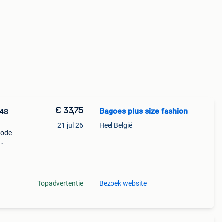
€ 33,75
Bagoes plus size fashion
/48
21 jul 26
Heel België
code
esta
 je
Topadvertentie
Bezoek website