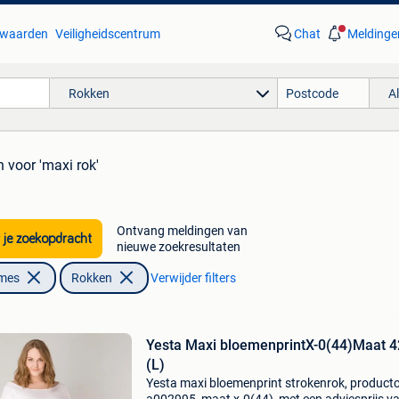
waarden
Veiligheidscentrum
Chat
Meldinge
Rokken
A
n
voor 'maxi rok'
Ontvang meldingen van
 je zoekopdracht
nieuwe zoekresultaten
ames
Rokken
Verwijder filters
Yesta Maxi bloemenprintX-0(44)Maat 4
(L)
Yesta maxi bloemenprint strokenrok, product