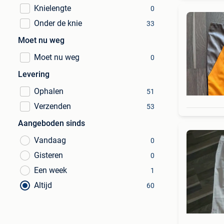
Knielengte
0
Onder de knie
33
Moet nu weg
Moet nu weg
0
Levering
Ophalen
51
Verzenden
53
Aangeboden sinds
Vandaag
0
Gisteren
0
Een week
1
Altijd
60