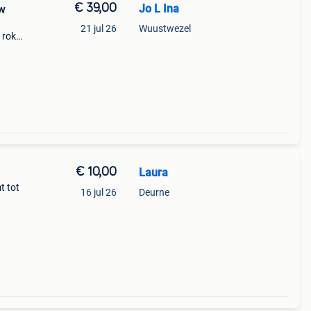
€ 39,00
Jo L Ina
uw
21 jul 26
Wuustwezel
 rok
baar
k wat
€ 10,00
Laura
t tot
16 jul 26
Deurne