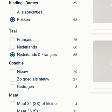
Kleding | Dames
Alle zoekertjes
Rokken
63
Taal
Français
26
Nederlands
60
Nederlands & Français
86
Conditie
Nieuw
20
Zo goed als nieuw
27
Gedragen
3
Maat
Maat 34 (XS) of kleiner
4
Maat 36 (S)
15