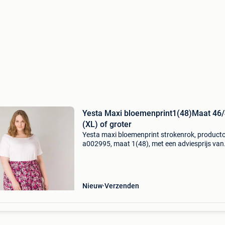
Yesta Maxi bloemenprint1(48)Maat 46
(XL) of groter
Yesta maxi bloemenprint strokenrok, product
a002995, maat 1(48), met een adviesprijs van
74.95. Maxi strokenrok met bloemenprint – y
léla in grote maten breng kleur en romantiek in
garderob
Nieuw
Verzenden