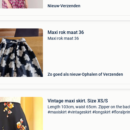
Nieuw
Verzenden
Maxi rok maat 36
Maxi rok maat 36
Zo goed als nieuw
Ophalen of Verzenden
Vintage maxi skirt. Size XS/S
Length 103cm, waist 65cm. Zipper on the bac
#maxiskirt #vintageskirt #longskirt #floralprin
#black #cottagecore #autumn #spring
#grungefairy #sizexs #sizes #sizesmall #eleg
#rockstyle #streetstyl