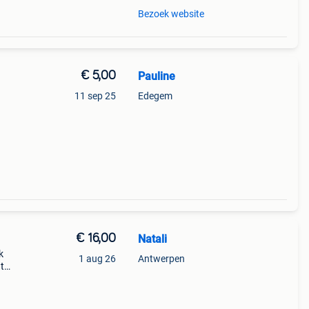
Bezoek website
€ 5,00
Pauline
11 sep 25
Edegem
€ 16,00
Natali
k
1 aug 26
Antwerpen
t
ant