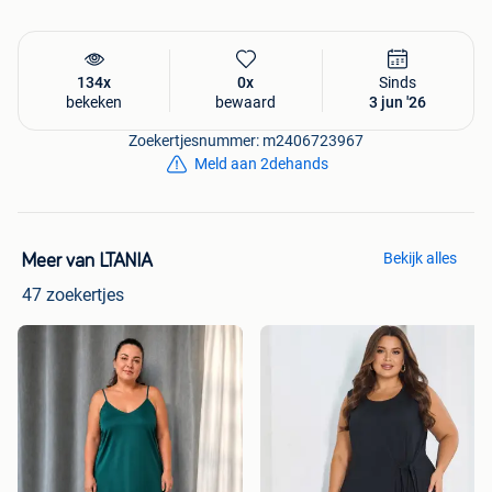
134x
0x
Sinds
bekeken
bewaard
3 jun '26
Zoekertjesnummer: m2406723967
Meld aan 2dehands
Bekijk alles
Meer van LTANIA
47 zoekertjes