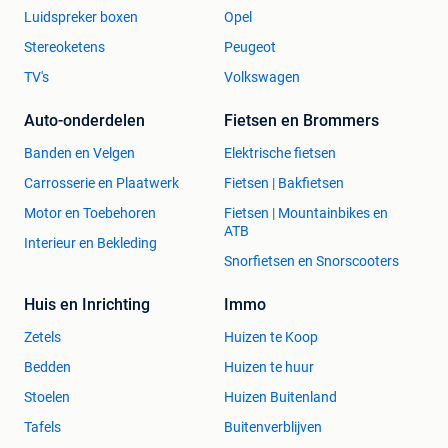
Luidspreker boxen
Opel
Stereoketens
Peugeot
TV's
Volkswagen
Auto-onderdelen
Fietsen en Brommers
Banden en Velgen
Elektrische fietsen
Carrosserie en Plaatwerk
Fietsen | Bakfietsen
Motor en Toebehoren
Fietsen | Mountainbikes en
ATB
Interieur en Bekleding
Snorfietsen en Snorscooters
Huis en Inrichting
Immo
Zetels
Huizen te Koop
Bedden
Huizen te huur
Stoelen
Huizen Buitenland
Tafels
Buitenverblijven