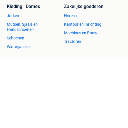
Kleding | Dames
Zakelijke goederen
Jurken
Horeca
Mutsen, Sjaals en
Kantoor en Inrichting
Handschoenen
Machines en Bouw
Schoenen
Tractoren
Winterjassen
2dehands Zakelijk
Veilig en Succesvol
Help en info
Voorwaarden
Privacyverklaring
Cookiebeleid