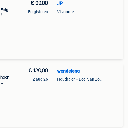
€ 99,00
JP
 Enig
Eergisteren
Vilvoorde
 !
€ 120,00
wendeleng
lingen
2 aug 26
Houthalen+ Deel Van Zonhoven En Zolder
n
rs