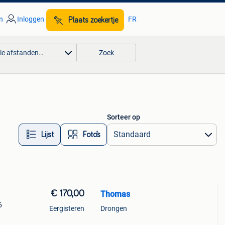
n
Inloggen
FR
Plaats zoekertje
lle afstanden…
Zoek
Sorteer op
Lijst
Foto’s
€ 170,00
Thomas
6
Eergisteren
Drongen