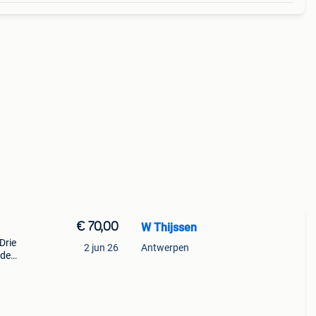
€ 70,00
W Thijssen
Drie
2 jun 26
Antwerpen
 de