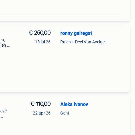
€ 250,00
ronny geiregat
en,
13 jul 26
Ruien + Deel Van Avelgem En Waarmaarde
 en 2
€ 110,00
Aleks Ivanov
deze
22 apr 26
Gent
,
ee als