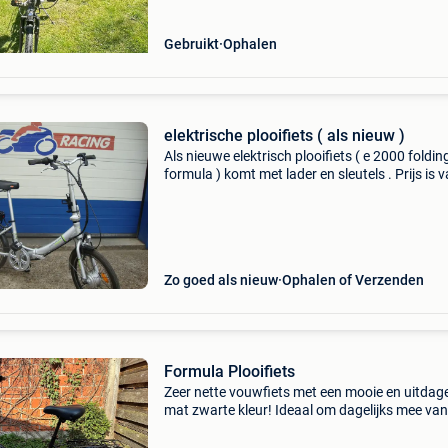
Gebruikt
Ophalen
elektrische plooifiets ( als nieuw )
Als nieuwe elektrisch plooifiets ( e 2000 foldin
formula ) komt met lader en sleutels . Prijs is v
500 euro.
Zo goed als nieuw
Ophalen of Verzenden
Formula Plooifiets
Zeer nette vouwfiets met een mooie en uitda
mat zwarte kleur! Ideaal om dagelijks mee van
station naar werk te fietsen of gewoon lekker 
camping. Door de 6 shimano versnellingen is 