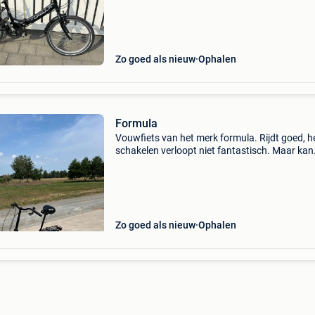
Zo goed als nieuw
Ophalen
Formula
Vouwfiets van het merk formula. Rijdt goed, h
schakelen verloopt niet fantastisch. Maar kan
gemakkelijk verholpen worden. Mag weg omda
geen vouwfiets meer nodig heb. Is bijna nooit
gereden.
Zo goed als nieuw
Ophalen