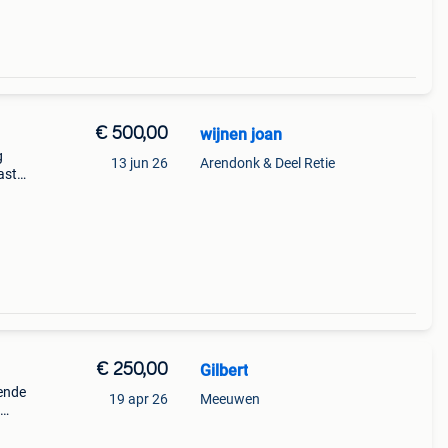
€ 500,00
wijnen joan
g
13 jun 26
Arendonk & Deel Retie
ast
€ 250,00
Gilbert
gende
19 apr 26
Meeuwen
op de
geen