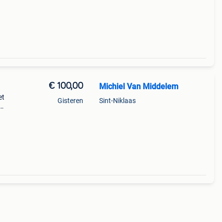
€ 100,00
Michiel Van Middelem
et
Gisteren
Sint-Niklaas
t ik
 mee