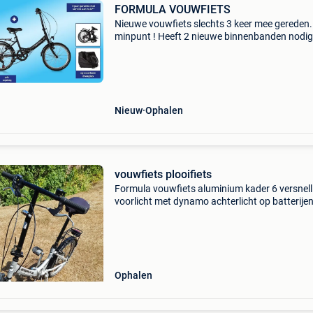
FORMULA VOUWFIETS
Nieuwe vouwfiets slechts 3 keer mee gereden.
minpunt ! Heeft 2 nieuwe binnenbanden nodig
Voor de rest nieuwe staat.
Nieuw
Ophalen
vouwfiets plooifiets
Formula vouwfiets aluminium kader 6 versnel
voorlicht met dynamo achterlicht op batterije
stuur verstelbaar in hoogte inklapbare trappe
makkelijk plooibaar
Ophalen