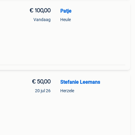
€ 100,00
Patje
Vandaag
Heule
€ 50,00
Stefanie Leemans
20 jul 26
Herzele