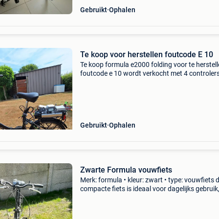
Gebruikt
Ophalen
Te koop voor herstellen foutcode E 10
Te koop formula e2000 folding voor te herstell
foutcode e 10 wordt verkocht met 4 controlers
displays en oplader. Afhalen en cash betalen
Gebruikt
Ophalen
Zwarte Formula vouwfiets
Merk: formula • kleur: zwart • type: vouwfiets 
compacte fiets is ideaal voor dagelijks gebruik
zoals het reizen met de trein (hij mag gratis m
hij gevouwen is!) Of voor op de cam