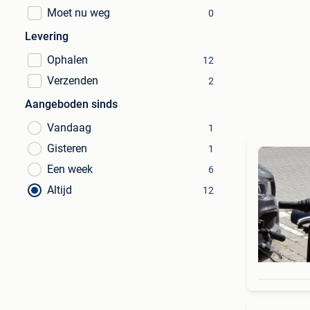
Moet nu weg
0
Levering
Ophalen
12
Verzenden
2
Aangeboden sinds
Vandaag
1
Gisteren
1
Een week
6
Altijd
12