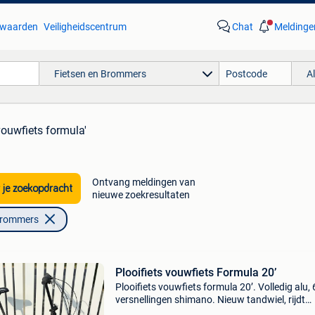
waarden
Veiligheidscentrum
Chat
Meldinge
Fietsen en Brommers
A
vouwfiets formula'
Ontvang meldingen van
 je zoekopdracht
nieuwe zoekresultaten
Brommers
Plooifiets vouwfiets Formula 20’
Plooifiets vouwfiets formula 20’. Volledig alu, 
versnellingen shimano. Nieuw tandwiel, rijdt
perfect. Rijdt licht