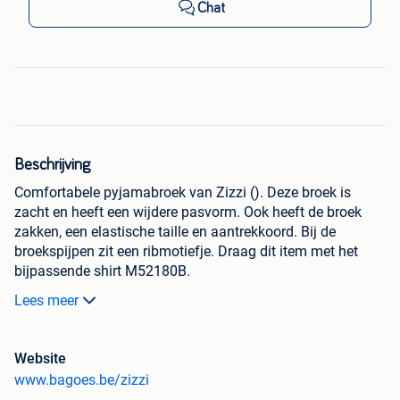
Chat
Beschrijving
Comfortabele pyjamabroek van Zizzi (). Deze broek is
zacht en heeft een wijdere pasvorm. Ook heeft de broek
zakken, een elastische taille en aantrekkoord. Bij de
broekspijpen zit een ribmotiefje. Draag dit item met het
bijpassende shirt M52180B.
Lees meer
Bagoes plus size fashion de mooiste grote maten merken
bij elkaar. Goede klantenservice. Gratis verzending en
retour. Achteraf Betalen | Snelle levering.
Website
www.bagoes.be/zizzi