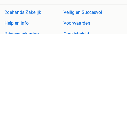
2dehands Zakelijk
Veilig en Succesvol
Help en info
Voorwaarden
Privacyverklaring
Cookiebeleid
Privacyvoorkeuren
Over 2dehands
Adevinta
Sitemap
2dehands is niet aansprakelijk voor (gevolg)schade die voortkomt
uit het gebruik van deze site, dan wel uit fouten of ontbrekende
functionaliteiten op deze site.
Copyright © 2026 Marktplaats B.V. Alle rechten voorbehouden.
een
onderneming