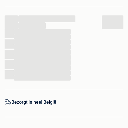
...
...
...
...
...
...
...
...
...
...
...
...
Bezorgt in heel België