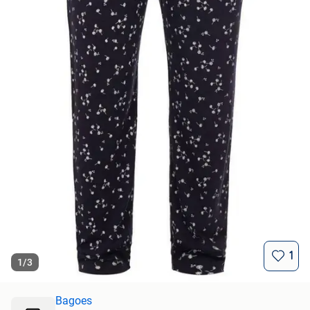
1
1
/
3
Bagoes