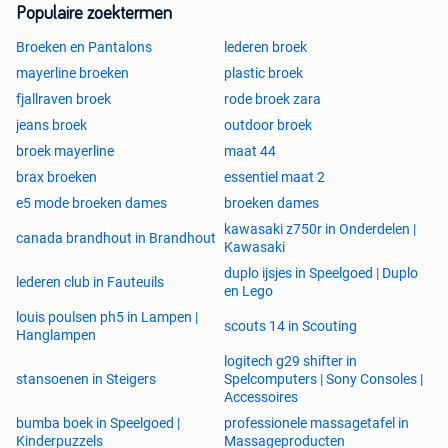
Populaire zoektermen
Broeken en Pantalons
lederen broek
mayerline broeken
plastic broek
fjallraven broek
rode broek zara
jeans broek
outdoor broek
broek mayerline
maat 44
brax broeken
essentiel maat 2
e5 mode broeken dames
broeken dames
kawasaki z750r in Onderdelen |
canada brandhout in Brandhout
Kawasaki
duplo ijsjes in Speelgoed | Duplo
lederen club in Fauteuils
en Lego
louis poulsen ph5 in Lampen |
scouts 14 in Scouting
Hanglampen
logitech g29 shifter in
stansoenen in Steigers
Spelcomputers | Sony Consoles |
Accessoires
bumba boek in Speelgoed |
professionele massagetafel in
Kinderpuzzels
Massageproducten