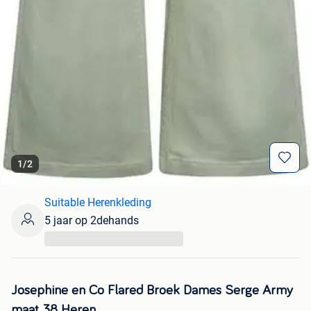
1
/
2
Suitable Herenkleding
5 jaar op 2dehands
...
Josephine en Co Flared Broek Dames Serge Army
maat 38 Heren