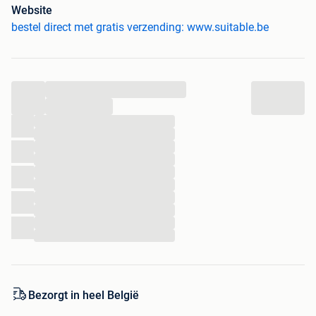
Beschikbaar in de Maten: 36 38 42 44
Website
bestel direct met gratis verzending: www.suitable.be
Onze prijzen zijn voor iedereen gelijk, zoals vermeld op
2dehands.be. Bezoek onze website voor meer informatie
(zie URL).
...
- Gratis verzending
...
- Voor 21:00 uur besteld, zelfde dag verstuurd
...
- Beste webwinkel in de categorie Herenmode 2021
...
...
...
...
...
...
...
...
...
Bezorgt in heel België