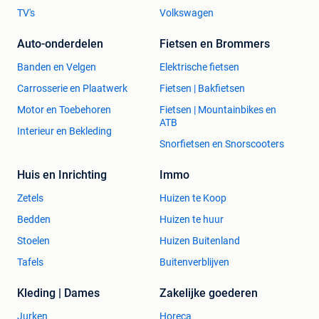
TV's
Volkswagen
Auto-onderdelen
Fietsen en Brommers
Banden en Velgen
Elektrische fietsen
Carrosserie en Plaatwerk
Fietsen | Bakfietsen
Motor en Toebehoren
Fietsen | Mountainbikes en
ATB
Interieur en Bekleding
Snorfietsen en Snorscooters
Huis en Inrichting
Immo
Zetels
Huizen te Koop
Bedden
Huizen te huur
Stoelen
Huizen Buitenland
Tafels
Buitenverblijven
Kleding | Dames
Zakelijke goederen
Jurken
Horeca