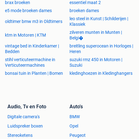
brax broeken
essentiel maat 2
e5 mode broeken dames
broeken dames
leo steel in Kunst | Schilderijen |
oldtimer bmw m3 in Oldtimers
Klassiek
zilveren munten in Munten |
ktm in Motoren | KTM
Belgi�
vintage bed in Kinderkamer |
breitling superocean in Horloges |
Bedden
Heren
stihl verticuteermachine in
suzuki rmz 450 in Motoren |
Verticuteermachines
Suzuki
bonsai tuin in Planten | Bomen
kledinghoezen in Kledinghangers
Audio, Tv en Foto
Auto's
Digitale camera's
BMW
Luidspreker boxen
Opel
Stereoketens
Peugeot