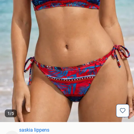
1
/
5
saskia lippens