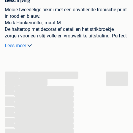
Beschrijving
Mooie tweedelige bikini met een opvallende tropische print
in rood en blauw.
Merk Hunkemöller, maat M.
De haltertop met decoratief detail en het strikbroekje
zorgen voor een stijlvolle en vrouwelijke uitstraling. Perfect
voor stranddagen, vakantie of aan het zwembad.
Lees meer
De bikini is in perfecte staat.
#Bikini #BikiniSet #Zomermode #Beachwear #Strandlook
#TropicalStyle #Badmode #Swimwear #VakantieOutfit
...
#SummerVibes #Damesmode #Fashion #BeachFashion
#Zomer2026 #PoolsideStyle #TropicalPrint #BeachReady
...
#SunAndSea #Modekoopje #TeKoop
...
...
...
...
...
...
...
...
...