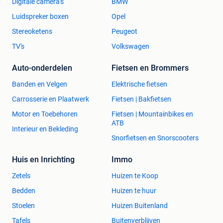
Digitale camera's
BMW
Luidspreker boxen
Opel
Stereoketens
Peugeot
TV's
Volkswagen
Auto-onderdelen
Fietsen en Brommers
Banden en Velgen
Elektrische fietsen
Carrosserie en Plaatwerk
Fietsen | Bakfietsen
Motor en Toebehoren
Fietsen | Mountainbikes en
ATB
Interieur en Bekleding
Snorfietsen en Snorscooters
Huis en Inrichting
Immo
Zetels
Huizen te Koop
Bedden
Huizen te huur
Stoelen
Huizen Buitenland
Tafels
Buitenverblijven