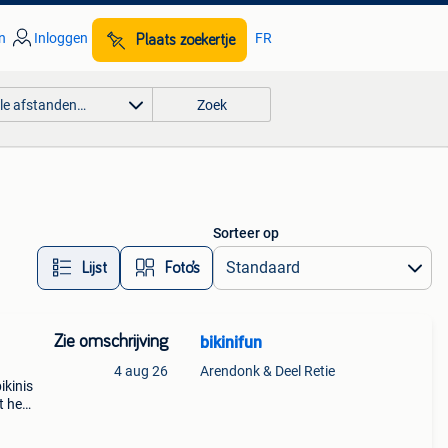
n
Inloggen
FR
Plaats zoekertje
lle afstanden…
Zoek
Sorteer op
Lijst
Foto’s
Zie omschrijving
bikinifun
4 aug 26
Arendonk & Deel Retie
ikinis
t hele
ken