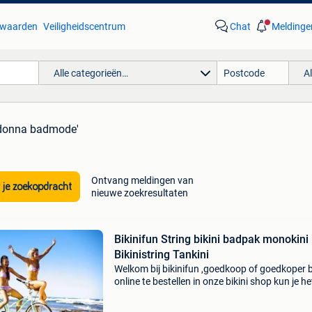
waarden
Veiligheidscentrum
Chat
Meldinge
Alle categorieën…
A
 donna badmode'
Ontvang meldingen van
 je zoekopdracht
nieuwe zoekresultaten
Bikinifun String bikini badpak monokini
Bikinistring Tankini
Welkom bij bikinifun ,goedkoop of goedkoper b
online te bestellen in onze bikini shop kun je he
jaar terecht voor bikinis monokinis en badpak
ook stringbikinis of stringbadpakken. Bekij