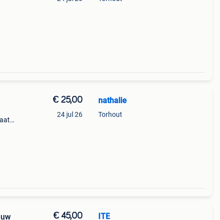
 maat
 zie
€ 25,00
nathalie
24 jul 26
Torhout
taat
€ 45,00
ITE
lauw