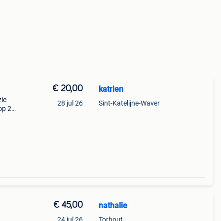
€ 20,00
katrien
zie
28 jul 26
Sint-Katelijne-Waver
op 2
€ 45,00
nathalie
24 jul 26
Torhout