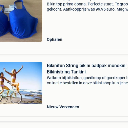
Bikinitop prima donna. Perfecte staat. Te groo
gekocht. Aankoopprijs was 99,95 euro. Mag 
voor 50 euro. Nooit gedragen. Maat eur 90d o
frans 105d. Laatste prijsverlaging nu 45 euro!
Spotprijs!
Ophalen
Bikinifun String bikini badpak monokini
Bikinistring Tankini
Welkom bij bikinifun ,goedkoop of goedkoper b
online te bestellen in onze bikini shop kun je he
jaar terecht voor bikinis monokinis en badpak
ook stringbikinis of stringbadpakken. Bekij
Nieuw
Verzenden