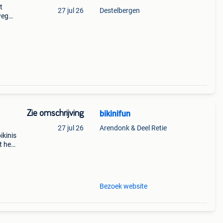
t
27 jul 26
Destelbergen
weg
f
Zie omschrijving
bikinifun
27 jul 26
Arendonk & Deel Retie
ikinis
t hele
ken
Bezoek website