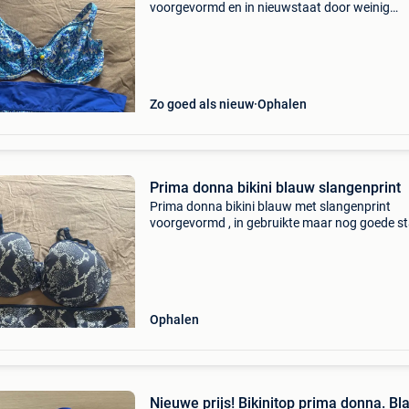
voorgevormd en in nieuwstaat door weinig
gedragen bikini maat europese 90e bikini slip
48 ( past voor 46 ook) voor meer prima donna
mijn andere zoekertj
Zo goed als nieuw
Ophalen
Prima donna bikini blauw slangenprint
Prima donna bikini blauw met slangenprint
voorgevormd , in gebruikte maar nog goede s
bikini europese maat 90e bikini slip maat 46
afhalen te torhout
Ophalen
Nieuwe prijs! Bikinitop prima donna. B