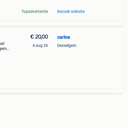
Topadvertentie
Bezoek website
€ 20,00
carine
aat
4 aug 26
Desselgem
egem