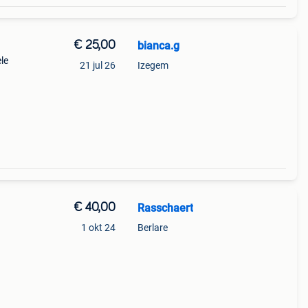
€ 25,00
bianca.g
le
21 jul 26
Izegem
€ 40,00
Rasschaert
1 okt 24
Berlare