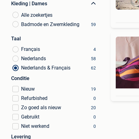
Kleding | Dames
Alle zoekertjes
Badmode en Zwemkleding
59
Taal
Français
4
Nederlands
58
Nederlands & Français
62
Conditie
Nieuw
19
Refurbished
0
Zo goed als nieuw
20
Gebruikt
0
Niet werkend
0
Levering