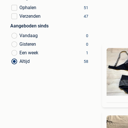
Ophalen
51
Verzenden
47
Aangeboden sinds
Vandaag
0
Gisteren
0
Een week
1
Altijd
58