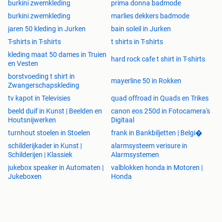
burkini zwemkleding
prima donna badmode
burkini zwemkleding
marlies dekkers badmode
jaren 50 kleding in Jurken
bain soleil in Jurken
T-shirts in T-shirts
t shirts in T-shirts
kleding maat 50 dames in Truien
hard rock cafe t shirt in T-shirts
en Vesten
borstvoeding t shirt in
mayerline 50 in Rokken
Zwangerschapskleding
tv kapot in Televisies
quad offroad in Quads en Trikes
beeld duif in Kunst | Beelden en
canon eos 250d in Fotocamera's
Houtsnijwerken
Digitaal
turnhout stoelen in Stoelen
frank in Bankbiljetten | Belgi�
schilderijkader in Kunst |
alarmsysteem verisure in
Schilderijen | Klassiek
Alarmsystemen
jukebox speaker in Automaten |
valblokken honda in Motoren |
Jukeboxen
Honda