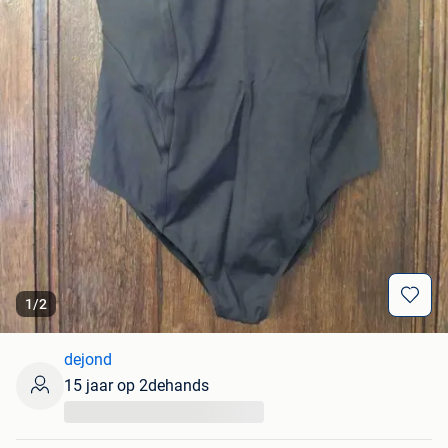
1
/
2
dejond
15 jaar op 2dehands
...