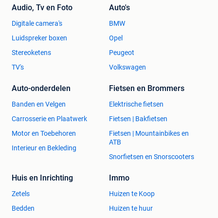
Audio, Tv en Foto
Auto's
Digitale camera's
BMW
Luidspreker boxen
Opel
Stereoketens
Peugeot
TV's
Volkswagen
Auto-onderdelen
Fietsen en Brommers
Banden en Velgen
Elektrische fietsen
Carrosserie en Plaatwerk
Fietsen | Bakfietsen
Motor en Toebehoren
Fietsen | Mountainbikes en
ATB
Interieur en Bekleding
Snorfietsen en Snorscooters
Huis en Inrichting
Immo
Zetels
Huizen te Koop
Bedden
Huizen te huur