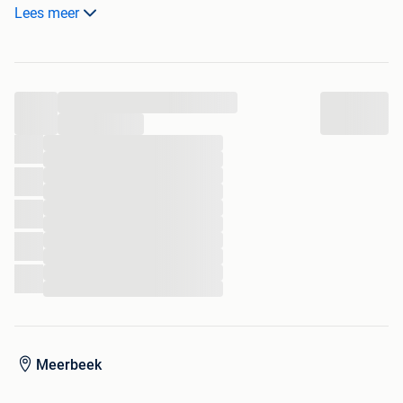
Etat impeccable.
Lees meer
Prix neuf: 46€ donc 1/3 du prix !
...
...
...
...
...
...
...
...
...
...
...
...
Meerbeek