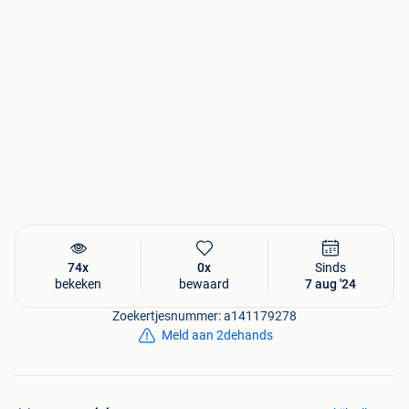
Betaal mogelijkheden:
-iDEAL | Wero
-Klarna(+0,99)
-Paypal
-in3, betaal in 3 termijnen(+1,49)
-Bancontact
-Visa/Mastercard/Maestro/American express
-KBC/CBC
-Belfius
-Vooraf overmaken
-VVV + yourgift cadeaukaart
-Apple pay
-Google pay
74x
0x
Sinds
bekeken
bewaard
7 aug '24
Graag contact?
Voor eventuele vragen/opmerkingen kunt u de FAQ
Zoekertjesnummer: a141179278
raadplegen en/of contact met ons opnemen via de
Meld aan 2dehands
webshop, wij doen ons best om binnen 24 uur op uw
bericht te reageren.