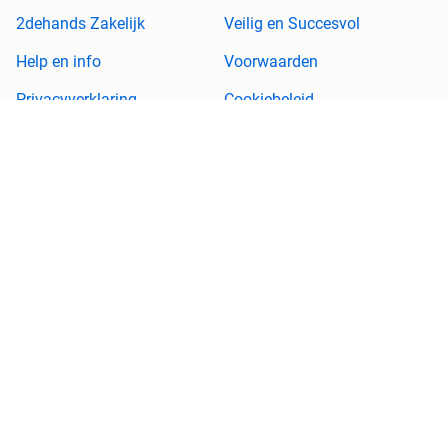
2dehands Zakelijk
Veilig en Succesvol
Help en info
Voorwaarden
Privacyverklaring
Cookiebeleid
Privacyvoorkeuren
Over 2dehands
Adevinta
Sitemap
2dehands is niet aansprakelijk voor (gevolg)schade die voortkomt
uit het gebruik van deze site, dan wel uit fouten of ontbrekende
functionaliteiten op deze site.
Copyright © 2026 Marktplaats B.V. Alle rechten voorbehouden.
een
onderneming