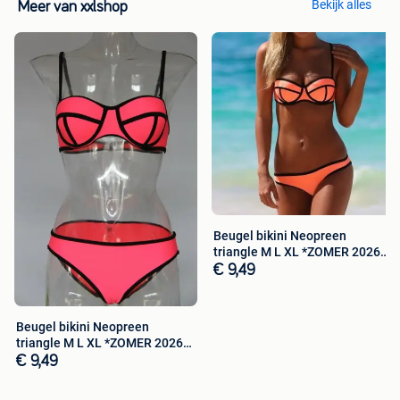
Met vriendelijke groeten,
Bekijk alles
Meer van xxlshop
Het xxlshop team
(Inclusief 21% BTW)
Beugel bikini Neopreen
triangle M L XL *ZOMER 2026*
ORANJE
€ 9,49
Beugel bikini Neopreen
triangle M L XL *ZOMER 2026*
DONKERRO
€ 9,49