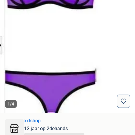
1
/
4
xxlshop
12 jaar op 2dehands