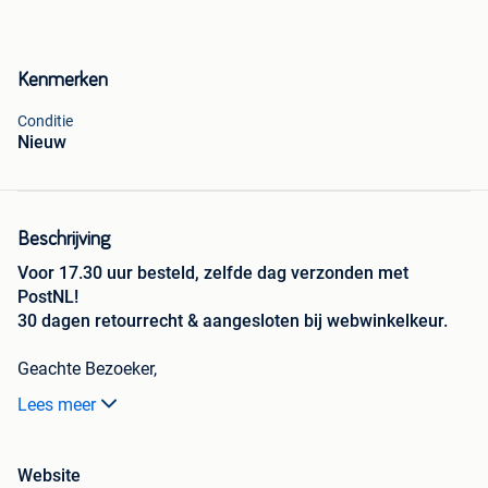
Kenmerken
Conditie
Nieuw
Beschrijving
Voor 17.30 uur besteld, zelfde dag verzonden met
PostNL!
30 dagen retourrecht & aangesloten bij webwinkelkeur.
Geachte Bezoeker,
Lees meer
Bestellen?
--> Ga naar onze webshop: xxlshop
De bikinis zijn gemaakt van 82% polyester en 18%
Website