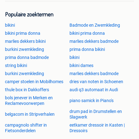
Populaire zoektermen
bikini
Badmode en Zwemkleding
bikini prima donna
bikini prima donna
marlies dekkers bikini
marlies dekkers badmode
burkini zwemkleding
prima donna bikini
prima donna badmode
bikini
string bikini
bikini dames
burkini zwemkleding
marlies dekkers badmode
camper stoelen in Mobilhomes
dries van noten in Schoenen
thule box in Dakkoffers
audi q3 automaat in Audi
bols jenever in Merken en
piano samick in Piano's
Reclamevoorwerpen
drum pad in Drumstellen en
belgacom in Stripverhalen
Slagwerk
campagnolo shifter in
eetkamer dressoir in Kasten |
Fietsonderdelen
Dressoirs