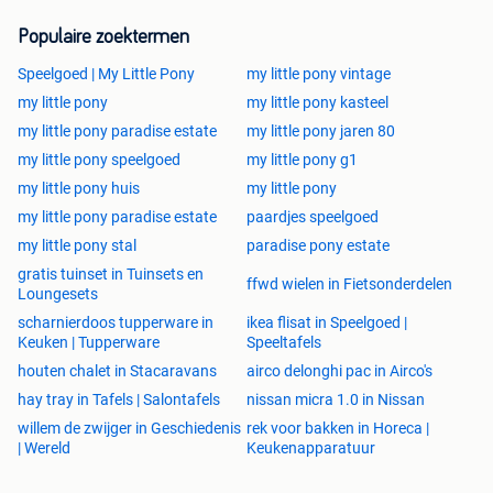
Populaire zoektermen
Speelgoed | My Little Pony
my little pony vintage
my little pony
my little pony kasteel
my little pony paradise estate
my little pony jaren 80
my little pony speelgoed
my little pony g1
my little pony huis
my little pony
my little pony paradise estate
paardjes speelgoed
my little pony stal
paradise pony estate
gratis tuinset in Tuinsets en
ffwd wielen in Fietsonderdelen
Loungesets
scharnierdoos tupperware in
ikea flisat in Speelgoed |
Keuken | Tupperware
Speeltafels
houten chalet in Stacaravans
airco delonghi pac in Airco's
hay tray in Tafels | Salontafels
nissan micra 1.0 in Nissan
willem de zwijger in Geschiedenis
rek voor bakken in Horeca |
| Wereld
Keukenapparatuur