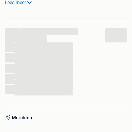
Lees meer
...
...
...
...
...
...
...
...
...
...
...
...
Merchtem