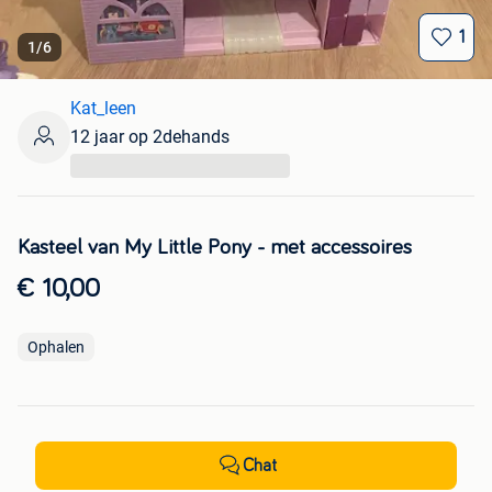
1
1
/
6
Kat_leen
12 jaar op 2dehands
...
Kasteel van My Little Pony - met accessoires
€ 10,00
Ophalen
Chat