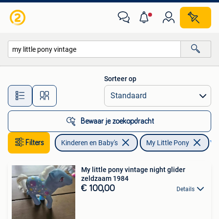
Speelgoed | My Little Pony
Sorteer op
Alle afstanden…
Bewaar je zoekopdracht
Filters
Kinderen en Baby's
My Little Pony
Ver
My little pony vintage night glider
zeldzaam 1984
€ 100,00
Details