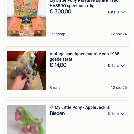
My Little Pony Paradise Estate 1986
HASBRO speelhuis + fig
€ 300,00
Details
Langdorp
12 nov 24
Vintage speelgoed paardje van 1985
goede staat
€ 14,00
Details
Brecht
12 sep 25
💚 My Little Pony - AppleJack 🍎
Bieden
Details