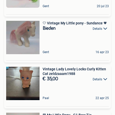
Gent
20 jul 23
🤍 Vintage My Little pony - Sundance 💗
Bieden
Details
Gent
16 apr 23
Vintage Lady Lovely Locks Curly Kitten
Cat zeldzaaam1988
€ 35,00
Details
Paal
22 apr 25
💙 My Little Pony - G1 Bow Tie