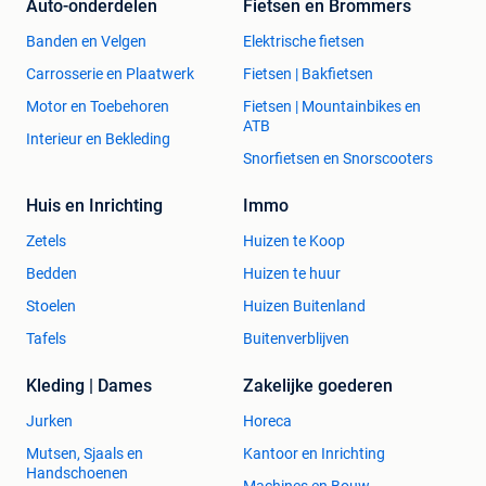
Auto-onderdelen
Fietsen en Brommers
Banden en Velgen
Elektrische fietsen
Carrosserie en Plaatwerk
Fietsen | Bakfietsen
Motor en Toebehoren
Fietsen | Mountainbikes en
ATB
Interieur en Bekleding
Snorfietsen en Snorscooters
Huis en Inrichting
Immo
Zetels
Huizen te Koop
Bedden
Huizen te huur
Stoelen
Huizen Buitenland
Tafels
Buitenverblijven
Kleding | Dames
Zakelijke goederen
Jurken
Horeca
Mutsen, Sjaals en
Kantoor en Inrichting
Handschoenen