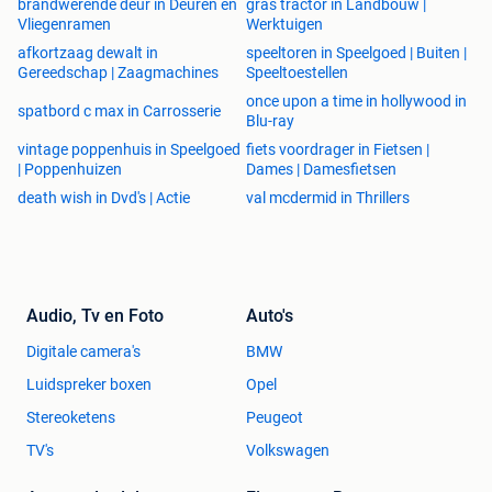
brandwerende deur in Deuren en
gras tractor in Landbouw |
Vliegenramen
Werktuigen
afkortzaag dewalt in
speeltoren in Speelgoed | Buiten |
Gereedschap | Zaagmachines
Speeltoestellen
once upon a time in hollywood in
spatbord c max in Carrosserie
Blu-ray
vintage poppenhuis in Speelgoed
fiets voordrager in Fietsen |
| Poppenhuizen
Dames | Damesfietsen
death wish in Dvd's | Actie
val mcdermid in Thrillers
Audio, Tv en Foto
Auto's
Digitale camera's
BMW
Luidspreker boxen
Opel
Stereoketens
Peugeot
TV's
Volkswagen