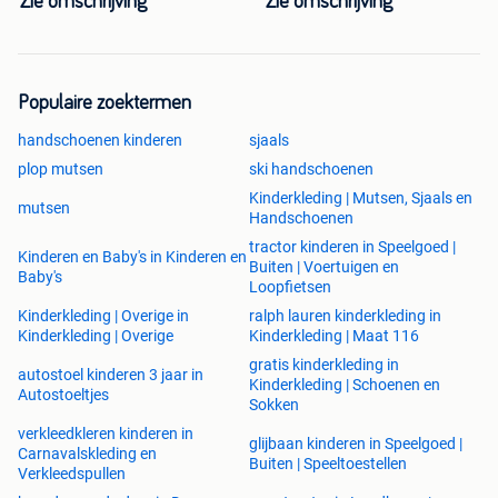
Zie omschrijving
Zie omschrijving
Populaire zoektermen
handschoenen kinderen
sjaals
plop mutsen
ski handschoenen
Kinderkleding | Mutsen, Sjaals en
mutsen
Handschoenen
tractor kinderen in Speelgoed |
Kinderen en Baby's in Kinderen en
Buiten | Voertuigen en
Baby's
Loopfietsen
Kinderkleding | Overige in
ralph lauren kinderkleding in
Kinderkleding | Overige
Kinderkleding | Maat 116
gratis kinderkleding in
autostoel kinderen 3 jaar in
Kinderkleding | Schoenen en
Autostoeltjes
Sokken
verkleedkleren kinderen in
glijbaan kinderen in Speelgoed |
Carnavalskleding en
Buiten | Speeltoestellen
Verkleedspullen