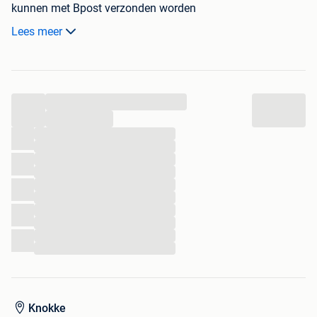
kunnen met Bpost verzonden worden
Lees meer
als brief indien niet dikker dan 3 cm anders als pakketje
(naar postpunt voor 5,40 euro)
zie ook mijn meer dan 900 andere zoekertjes aub
...
...
...
...
...
...
...
...
...
...
...
...
Knokke