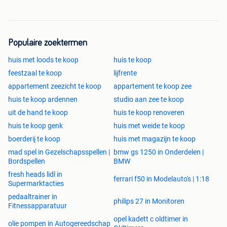
Populaire zoektermen
huis met loods te koop
huis te koop
feestzaal te koop
lijfrente
appartement zeezicht te koop
appartement te koop zee
huis te koop ardennen
studio aan zee te koop
uit de hand te koop
huis te koop renoveren
huis te koop genk
huis met weide te koop
boerderij te koop
huis met magazijn te koop
mad spel in Gezelschapsspellen |
bmw gs 1250 in Onderdelen |
Bordspellen
BMW
fresh heads lidl in
ferrari f50 in Modelauto's | 1:18
Supermarktacties
pedaaltrainer in
philips 27 in Monitoren
Fitnessapparatuur
opel kadett c oldtimer in
olie pompen in Autogereedschap