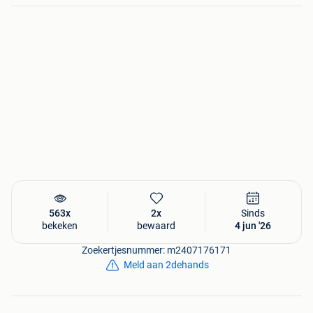
gesprek.
Serieuze kandidatenstelling – geen makelaars, tenzij met
een concreet aanbod.
563x
2x
Sinds
bekeken
bewaard
4 jun '26
Zoekertjesnummer: m2407176171
Meld aan 2dehands