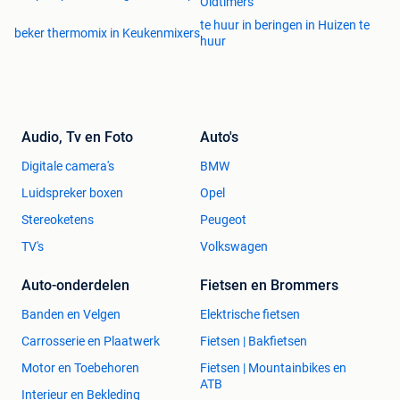
Oldtimers
te huur in beringen in Huizen te
beker thermomix in Keukenmixers
huur
Audio, Tv en Foto
Auto's
Digitale camera's
BMW
Luidspreker boxen
Opel
Stereoketens
Peugeot
TV's
Volkswagen
Auto-onderdelen
Fietsen en Brommers
Banden en Velgen
Elektrische fietsen
Carrosserie en Plaatwerk
Fietsen | Bakfietsen
Motor en Toebehoren
Fietsen | Mountainbikes en
ATB
Interieur en Bekleding