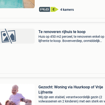
4 kamers
Te renoveren rijhuis te koop
Huis op 450 m2 perceel, te renoveren enkel op
lijfrente te koop. Bovenverdiep, onmiddelijk
beschikbaar. Ideaal project voor doe het zelver
niet langer wenst te huren en.onmiddelijk wil
investeren
Gezocht: Woning via Huurkoop of Vrije
Lijfrente
Wij zijn een stabiel, verantwoordelijk gezin (2
volwassenen en 2 kinderen) met een sterk en 