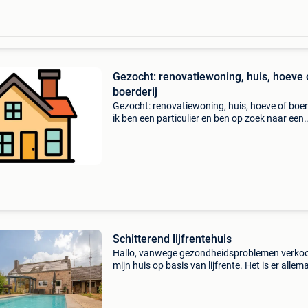
Gezocht: renovatiewoning, huis, hoeve 
boerderij
Gezocht: renovatiewoning, huis, hoeve of boer
ik ben een particulier en ben op zoek naar een
renovatiewoning, huis, hoeve of boerderij bin
een straal van maximaal 20 kilometer rond ge
Budge
Schitterend lijfrentehuis
Hallo, vanwege gezondheidsproblemen verkoo
mijn huis op basis van lijfrente. Het is er allem
https:www.honesty.be/fr/bien/7786163/ een
perfecte investering. Verlaagde prijs. Le lien
https:www.i