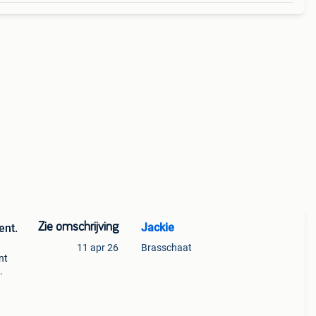
Zie omschrijving
Jackie
ent.
11 apr 26
Brasschaat
nt
(Mag
ok