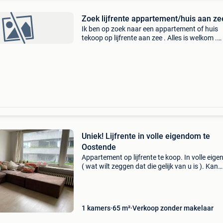
Zoek lijfrente appartement/huis aan ze
Ik ben op zoek naar een appartement of huis
tekoop op lijfrente aan zee . Alles is welkom .
Boeket et rente sur 15-20ans
Uniek! Lijfrente in volle eigendom te
Oostende
Appartement op lijfrente te koop. In volle eig
( wat wilt zeggen dat die gelijk van u is ). Kan
verhuurd worden als vakantieverblijf of lange
termijn . Momenteel verhuurd voor lange termi
Bouq
1 kamers
65 m²
Verkoop zonder makelaar