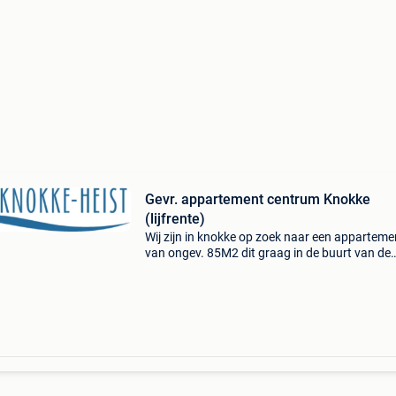
Gevr. appartement centrum Knokke
(lijfrente)
Wij zijn in knokke op zoek naar een apparteme
van ongev. 85M2 dit graag in de buurt van de
lippenslaan, liefst met 2 (of 3) slaapkamers. 
event. Ook op lijfrente, voor verkoper fiscaal o
voord