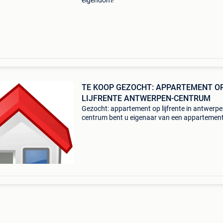
eigendom!
TE KOOP GEZOCHT: APPARTEMENT O
LIJFRENTE ANTWERPEN-CENTRUM
Gezocht: appartement op lijfrente in antwerp
centrum bent u eigenaar van een appartement
antwerpen centrum en overweegt u een verko
lijfrente? Ik ben op zoek naar een appartemen
lijfrent