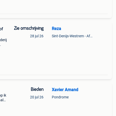
Zie omschrijving
Reza
of
28 jul 26
Sint-Denijs-Westrem - Afsnee
derij
nen
nt.
Bieden
Xavier Amand
p ik
20 jul 26
Pondrome
aal