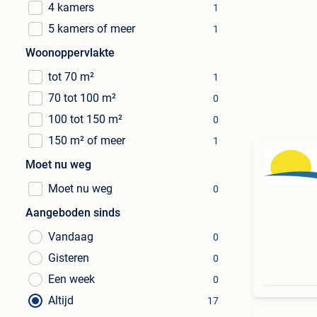
4 kamers
1
5 kamers of meer
1
Woonoppervlakte
tot 70 m²
1
70 tot 100 m²
0
100 tot 150 m²
0
150 m² of meer
1
Moet nu weg
Moet nu weg
0
Aangeboden sinds
Vandaag
0
Gisteren
0
Een week
0
Altijd
17