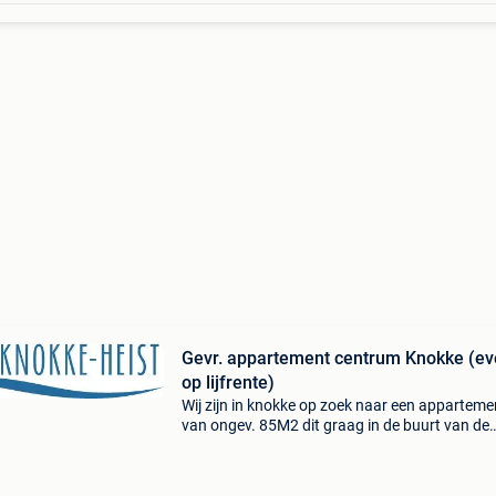
Gevr. appartement centrum Knokke (ev
op lijfrente)
Wij zijn in knokke op zoek naar een apparteme
van ongev. 85M2 dit graag in de buurt van de
lippenslaan, liefst met 2 (of 3) slaapkamers. 
event. Ook op lijfrente, voor verkoper fiscaal o
voord