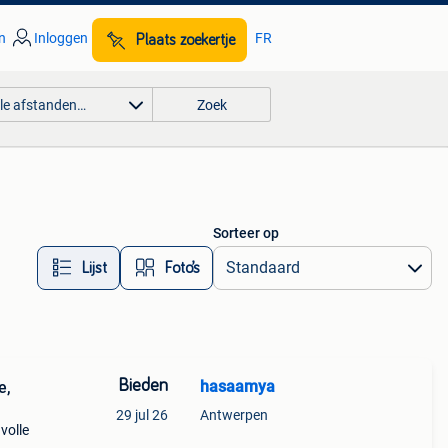
n
Inloggen
FR
Plaats zoekertje
lle afstanden…
Zoek
Sorteer op
Lijst
Foto’s
Bieden
hasaamya
e,
29 jul 26
Antwerpen
 volle