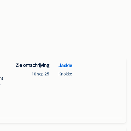
Zie omschrijving
Jackie
10 sep 25
Knokke
nt
(Mag
ok