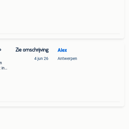
Zie omschrijving
Alex
P
4 jun 26
Antwerpen
en
 in
op op
t op