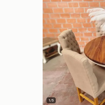
1
/
5