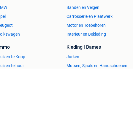
BMW
Banden en Velgen
pel
Carrosserie en Plaatwerk
eugeot
Motor en Toebehoren
olkswagen
Interieur en Bekleding
Immo
Kleding | Dames
uizen te Koop
Jurken
uizen te huur
Mutsen, Sjaals en Handschoenen
uizen Buitenland
Schoenen
uitenverblijven
Winterjassen