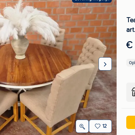
Te
ar
€
Op
12