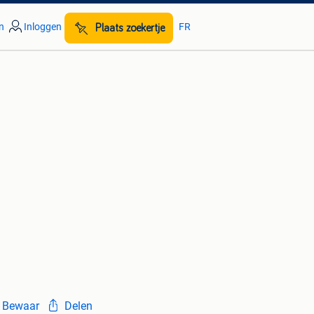
n
Inloggen
FR
Plaats zoekertje
Bewaar
Delen