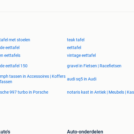
/ servieskast / boekenkast / bibliotheekkast /
 / landelijke kast / landelijk / teak / eiken / eik /
ntieke meubelen / interieur / eetkamer / woonkamer /
el / Flamant / Charell / Cradley / Juntoo / Overstock
tafel met stoelen
teak tafel
de eettafel
eettafel
en eettafels
vintage eettafel
de eettafel 150
gravel in Fietsen | Racefietsen
umph tassen in Accessoires | Koffers
audi sq5 in Audi
Tassen
sche 997 turbo in Porsche
notaris kast in Antiek | Meubels | Ka
uto's
Auto-onderdelen