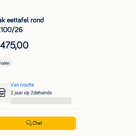
ak eettafel rond
t.100/26
 475,00
halen
Van houtte
2 jaar op 2dehands
...
Chat