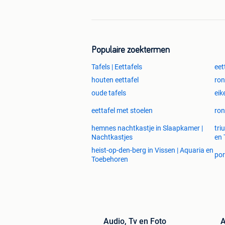
vitrinekast / buffetkast / winkelkast 
grutterskast / bastiaanskast / wandkast
massief / massieve meubelen / authe
boerentafel / kloostertafel / salontaf
Populaire zoektermen
Tafels | Eettafels
eet
houten eettafel
ron
oude tafels
eik
eettafel met stoelen
ron
hemnes nachtkastje in Slaapkamer |
tri
Nachtkastjes
en 
heist-op-den-berg in Vissen | Aquaria en
por
Toebehoren
Audio, Tv en Foto
A