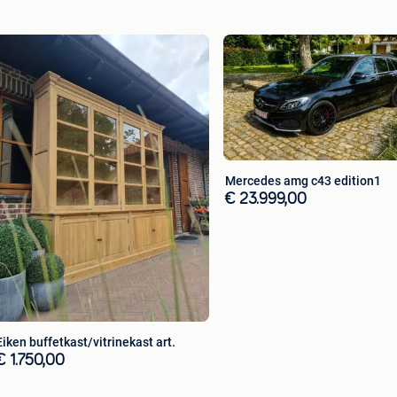
en en duurzame afwerkingen voor een kwalitatief en
elijkheden en een prijsvoorstel op maat.
Mercedes amg c43 edition1
ndelijk & Massief
€ 23.999,00
tieke, landelijke en massieve meubelen.
eubelen met karakter.
an unieke stukken.
le, klantgerichte aanpak.
ng.
 volledige betaling).
t.
Eiken buffetkast/vitrinekast art.
and.
€ 1.750,00