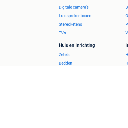
Digitale camera's
Luidspreker boxen
O
Stereoketens
P
TV's
V
Huis en Inrichting
Zetels
H
Bedden
H
Stoelen
H
Tafels
B