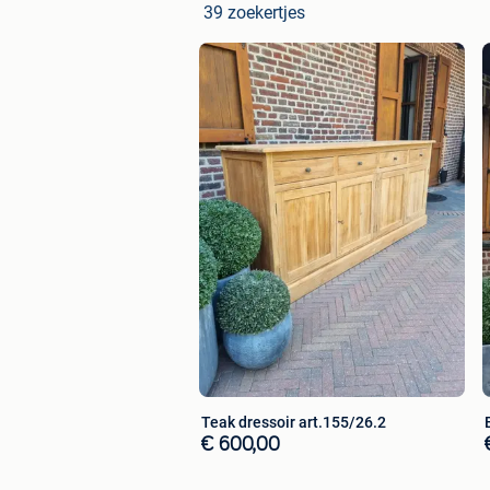
39 zoekertjes
uitsluitend met hoogwaardige product
duurzaam eindresultaat.
Vraag gerust vrijblijvend naar de mog
Betaling
-Overschrijving
-Payconiq
-Cash
Waarom kiezen voor Van Houtte – La
-Gespecialiseerd in exclusieve authen
-Zorgvuldig geselecteerde kwaliteitsm
-Een voortdurend wisselend aanbod v
-Persoonlijk advies en een professione
-Eigen levering en vakkundige plaatsi
-Kosteloze opslag tot 3 maanden (mits
-Professionele schilderservice op maa
Teak dressoir art.155/26.2
-Levering mogelijk in België en Nederl
€ 600,00
Zoekwoorden