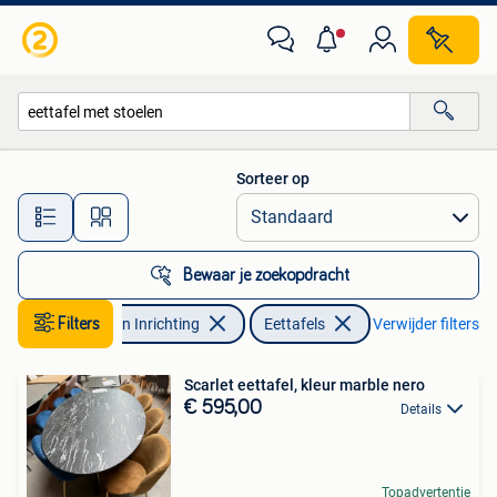
Tafels | Eettafels
Sorteer op
Alle afstanden…
Bewaar je zoekopdracht
Filters
Huis en Inrichting
Eettafels
Verwijder filters
Scarlet eettafel, kleur marble nero
€ 595,00
Details
Topadvertentie