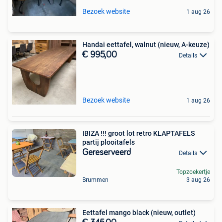
Bezoek website
1 aug 26
Handai eettafel, walnut (nieuw, A-keuze)
€ 995,00
Details
Bezoek website
1 aug 26
IBIZA !!! groot lot retro KLAPTAFELS
partij plooitafels
Gereserveerd
Details
Topzoekertje
Brummen
3 aug 26
Eettafel mango black (nieuw, outlet)