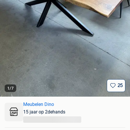
25
1
/
7
Meubelen Dino
15 jaar op 2dehands
...