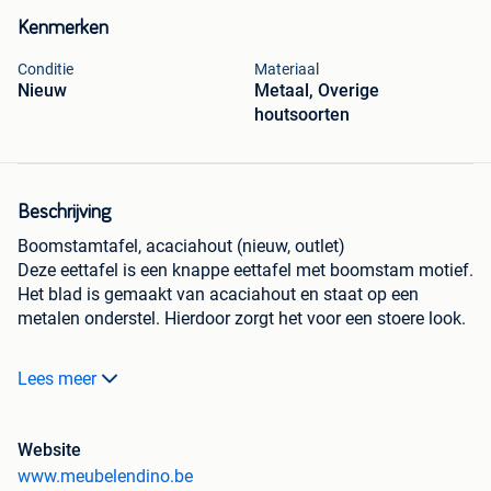
Kenmerken
Conditie
Materiaal
Nieuw
Metaal, Overige
houtsoorten
Beschrijving
Boomstamtafel, acaciahout (nieuw, outlet)
Deze eettafel is een knappe eettafel met boomstam motief.
Het blad is gemaakt van acaciahout en staat op een
metalen onderstel. Hierdoor zorgt het voor een stoere look.
Afmetingen
Lees meer
Lengte: 200 cm
Breedte: 100 cm
Hoogte: 77 cm
Website
Winkelprijs: 799 euro
www.meubelendino.be
Onze prijs: 495 euro