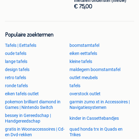
metalen onderstel (nieuw)
Bel naar
(0032)0475870319
of mail naar
€ 75,00
info@meubelendino.be
Adres?
Meubelen Dino
Populaire zoektermen
Europarklaan 2073
Tafels | Eettafels
boomstamtafel
3530 Houthalen -Helchteren
Als je het terrein oprijdt, moet je rechts van het gebouw de
oude tafels
eiken eettafels
bordjes naar achter volgen.
lange tafels
kleine tafels
design tafels
maldegem boomstamtafel
Openingsuren?
retro tafels
outlet meubels
Maandag: GESLOTEN
ronde tafels
tafels
Dinsdag: GESLOTEN
Woensdag: 10-18 uur
eiken tafels outlet
overstock outlet
Donderdag: GESLOTEN
pokemon brilliant diamond in
garmin zumo xt in Accessoires |
Vrijdag: 10-18 uur
Games | Nintendo Switch
Navigatiesystemen
Zaterdag: 10-16 uur
bessey in Gereedschap |
kinder in Cassettebandjes
Zondag: 10-16 uur
Handgereedschap
gratis in Woonaccessoires | Cd-
quad honda trx in Quads en
en Dvd-rekken
Trikes