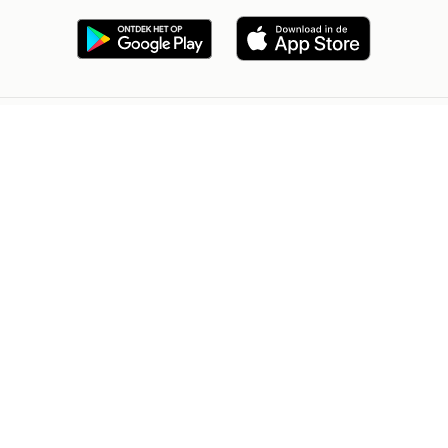
2dehands Zakelijk
Veilig en Succesvol
Help en info
Voorwaarden
Privacyverklaring
Cookiebeleid
Privacyvoorkeuren
Over 2dehands
Adevinta
Sitemap
2dehands is niet aansprakelijk voor (gevolg)schade die voortkomt
uit het gebruik van deze site, dan wel uit fouten of ontbrekende
functionaliteiten op deze site.