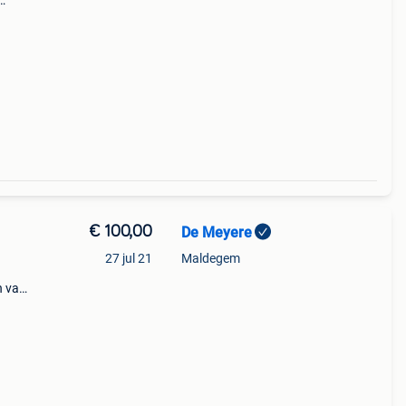
)
€ 100,00
De Meyere
27 jul 21
Maldegem
n van