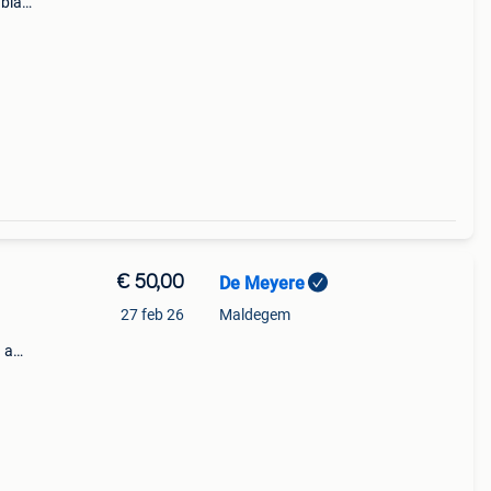
 blad
€ 50,00
De Meyere
27 feb 26
Maldegem
 a