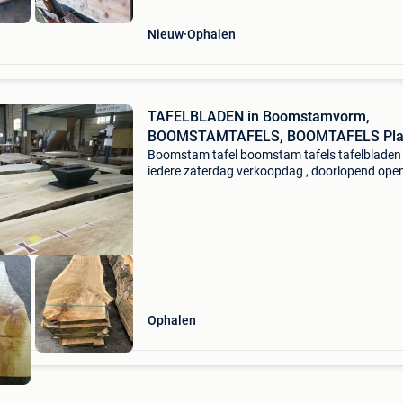
Nieuw
Ophalen
TAFELBLADEN in Boomstamvorm,
BOOMSTAMTAFELS, BOOMTAFELS Pl
Boomstam tafel boomstam tafels tafelbladen
iedere zaterdag verkoopdag , doorlopend ope
8 tot 17uur (vrije ingang) grote voorraad
boomstam planken, voor tafels, bartafels,
badkamer, keuken, salont
Ophalen