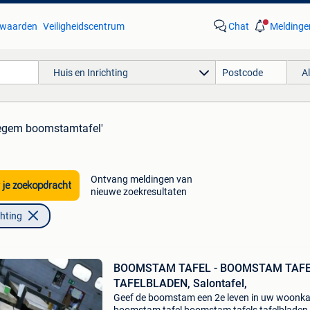
waarden
Veiligheidscentrum
Chat
Meldinge
Huis en Inrichting
A
egem boomstamtafel'
Ontvang meldingen van
 je zoekopdracht
nieuwe zoekresultaten
chting
BOOMSTAM TAFEL - BOOMSTAM TAFE
TAFELBLADEN, Salontafel,
Geef de boomstam een 2e leven in uw woonk