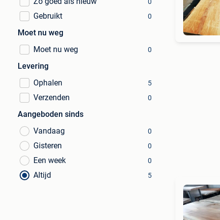
Zo goed als nieuw
0
Gebruikt
0
Moet nu weg
Moet nu weg
0
Levering
Ophalen
5
Verzenden
0
Aangeboden sinds
Vandaag
0
Gisteren
0
Een week
0
Altijd
5