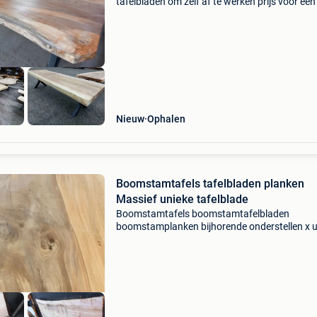
tafelbladen om zelf af te werken prijs voor een
vanaf 100eur bartafel keuken badkamer
tafelbladen boomstam tafel, houten tafels
boomstam tafels: compleet af
Nieuw
Ophalen
Boomstamtafels tafelbladen planken
Massief unieke tafelblade
Boomstamtafels boomstamtafelbladen
boomstamplanken bijhorende onderstellen x u
poten spinpoot matrix grote voorraad
boomstamtafels grote voorraad tafelbladen
planken keuken badkamer salontafel barta