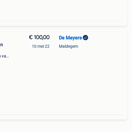
€ 100,00
De Meyere
an
10 mei 22
Maldegem
n van