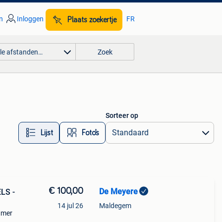
n
Inloggen
FR
Plaats zoekertje
lle afstanden…
Zoek
Sorteer op
Lijst
Foto’s
€ 100,00
De Meyere
LS -
14 jul 26
Maldegem
amer