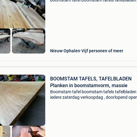
boomstam tafel boomstam tafels tafelbladen
boomstam tafelbladen (vanaf 100€/tafelblad
grote voorraad (keuze uit 300 verschillende
tafelbladen). Maak
Nieuw
Ophalen
Vijf personen of meer
BOOMSTAM TAFELS, TAFELBLADEN
Planken in boomstamvorm, massie
Boomstam tafel boomstam tafels tafelbladen
iedere zaterdag verkoopdag , doorlopend ope
8 tot 17uur (vrije ingang) grote voorraad
boomstam planken, voor tafels, bartafels,
badkamer, keuken, salont