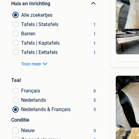
Huis en Inrichting
Alle zoekertjes
Tafels | Statafels
1
Barren
1
Tafels | Kaptafels
1
Tafels | Eettafels
1
Toon meer
Taal
Français
0
Nederlands
5
Nederlands & Français
5
Conditie
Nieuw
3