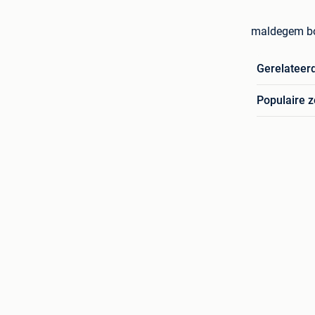
maldegem boo
Gerelateer
Populaire 