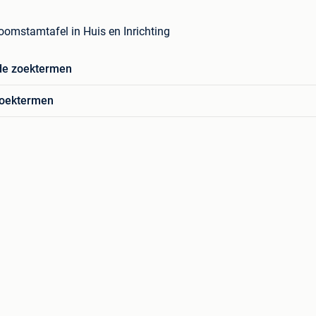
mstamtafel in Huis en Inrichting
de zoektermen
zoektermen