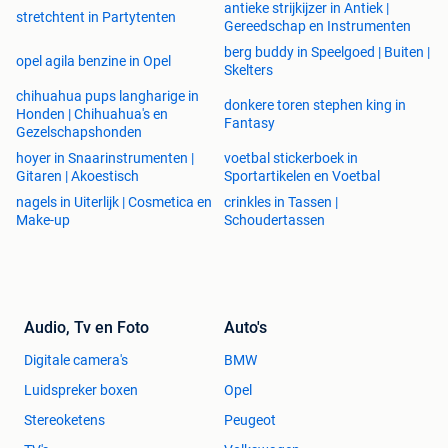
antieke strijkijzer in Antiek |
stretchtent in Partytenten
Gereedschap en Instrumenten
berg buddy in Speelgoed | Buiten |
opel agila benzine in Opel
Skelters
chihuahua pups langharige in
donkere toren stephen king in
Honden | Chihuahua's en
Fantasy
Gezelschapshonden
hoyer in Snaarinstrumenten |
voetbal stickerboek in
Gitaren | Akoestisch
Sportartikelen en Voetbal
nagels in Uiterlijk | Cosmetica en
crinkles in Tassen |
Make-up
Schoudertassen
Audio, Tv en Foto
Auto's
Digitale camera's
BMW
Luidspreker boxen
Opel
Stereoketens
Peugeot