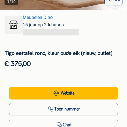
1
/
10
Meubelen Dino
15 jaar op 2dehands
...
Tigo eettafel rond, kleur oude eik (nieuw, outlet)
€ 375,00
Website
Toon nummer
Chat