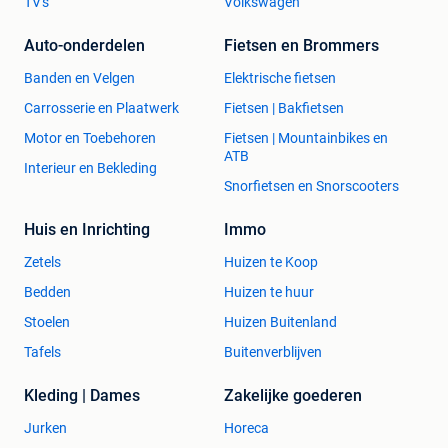
TV's
Volkswagen
Auto-onderdelen
Fietsen en Brommers
Banden en Velgen
Elektrische fietsen
Carrosserie en Plaatwerk
Fietsen | Bakfietsen
Motor en Toebehoren
Fietsen | Mountainbikes en
ATB
Interieur en Bekleding
Snorfietsen en Snorscooters
Huis en Inrichting
Immo
Zetels
Huizen te Koop
Bedden
Huizen te huur
Stoelen
Huizen Buitenland
Tafels
Buitenverblijven
Kleding | Dames
Zakelijke goederen
Jurken
Horeca