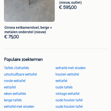
(nieuw, outlet)
3530 Houthalen -Helchteren
€ 595,00
Als je het terrein oprijdt, moet je rechts van het gebouw de
bordjes naar achter volgen.
Openingsuren?
Girona eetkamerstoel, beige +
Maandag: GESLOTEN
metalen onderstel (nieuw)
Dinsdag: GESLOTEN
€ 75,00
Woensdag: 10-18 uur
Donderdag: GESLOTEN
Vrijdag: 10-18 uur
Zaterdag: 10-15 uur
Populaire zoektermen
Zondag: 10-15 uur
Tafels | Eettafels
eettafel met stoelen
uitschuifbare eettafel
houten eettafel
ronde eettafel
eettafel
eettafel
oude tafels
eiken eettafels
vintage eettafel
lange tafels
oude houten tafel
eettafel met stoelen
oude houten tafel