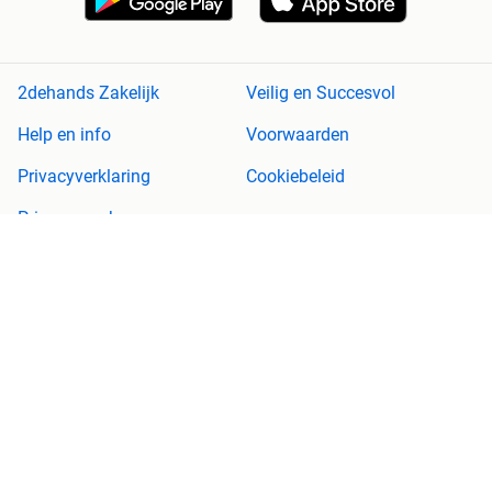
2dehands Zakelijk
Veilig en Succesvol
Help en info
Voorwaarden
Privacyverklaring
Cookiebeleid
Privacyvoorkeuren
Over 2dehands
Adevinta
Sitemap
2dehands is niet aansprakelijk voor (gevolg)schade die voortkomt
uit het gebruik van deze site, dan wel uit fouten of ontbrekende
functionaliteiten op deze site.
Copyright © 2026 Marktplaats B.V. Alle rechten voorbehouden.