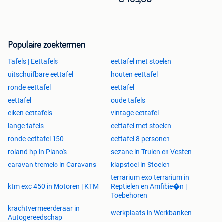
€ 169,00
Europarklaan 2073
3530 Houthalen -Helchteren
Als je het terrein oprijdt, moet je rechts van het gebouw de
bordjes naar achter volgen.
Populaire zoektermen
Tafels | Eettafels
eettafel met stoelen
Openingsuren?
Maandag: GESLOTEN
uitschuifbare eettafel
houten eettafel
Dinsdag: GESLOTEN
ronde eettafel
eettafel
Woensdag: 10-18 uur
eettafel
oude tafels
Donderdag: GESLOTEN
eiken eettafels
vintage eettafel
Vrijdag: 10-18 uur
lange tafels
eettafel met stoelen
Zaterdag: 10-15 uur
Zondag: 10-15 uur
ronde eettafel 150
eettafel 8 personen
roland hp in Piano's
sezane in Truien en Vesten
caravan tremelo in Caravans
klapstoel in Stoelen
terrarium exo terrarium in
ktm exc 450 in Motoren | KTM
Reptielen en Amfibie�n |
Toebehoren
krachtvermeerderaar in
werkplaats in Werkbanken
Autogereedschap