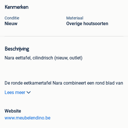
Kenmerken
Conditie
Materiaal
Nieuw
Overige houtsoorten
Beschrijving
Nara eettafel, cilindrisch (nieuw, outlet)
De ronde eetkamertafel Nara combineert een rond blad van
2,5 met een cilindrische vorm as poot. Rondom de poot
Lees meer
bevinden zich verticaal geplaatste latjes, waardoor de tafel
een subtiele knipoog geeft naar de Japandi-stijl. De
Scandinavische invloed voegt een vleugje ingetogen
Website
elegantie toe aan het ontwerp, waardoor de tafel een
www.meubelendino.be
harmonieuze mix van functionaliteit en verfijning wordt.
Met deze tafel breng je de rustige sereniteit van de