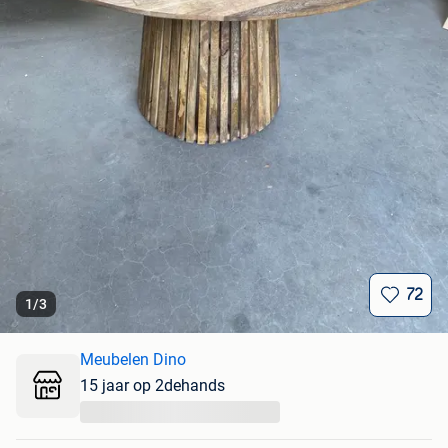
72
1
/
3
Meubelen Dino
15 jaar op 2dehands
...