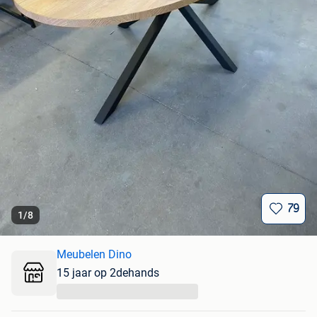
79
1
/
8
Meubelen Dino
15 jaar op 2dehands
...