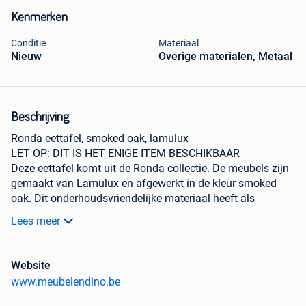
Kenmerken
Conditie
Materiaal
Nieuw
Overige materialen, Metaal
Beschrijving
Ronda eettafel, smoked oak, lamulux
LET OP: DIT IS HET ENIGE ITEM BESCHIKBAAR
Deze eettafel komt uit de Ronda collectie. De meubels zijn
gemaakt van Lamulux en afgewerkt in de kleur smoked
oak. Dit onderhoudsvriendelijke materiaal heeft als
belangrijkste eigenschap dat het krasbestendig is.
Lees meer
Afmetingen
Lengte: 200 cm
Website
Hoogte: 77 cm
www.meubelendino.be
Diepte: 100 cm