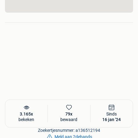
zwart). Deze zijn steeds op voorraad.
Er zijn een 80-tal types
bankstellen
die je zelf kan
samenstellen naargelang de ruimte die je hebt. Ook zijn er
mogelijkheden meteen elektrische relax. Bovendien is er
keuze tussen 50 stofsoorten. Deze catalogus is op
aanvraag beschikbaar.
Onze prijzen zijn
afhaalprijzen
. Levering is mogelijk op
aanvraag. We leveren zelf en werken samen met een
betrouwbare koerierdienst.
Volg onze
sociale media
en blijf als eerste op de hoogte
van onze nieuwigheden
:
Facebook
: @MeubelenDino
Instagram
: meubelendino
3.165x
79x
Sinds
bekeken
bewaard
16 jan '24
Meer info?
Zoekertjesnummer: a136512194
Bezoek onze vernieuwde website
www.meubelendino.be
Meld aan 2dehands