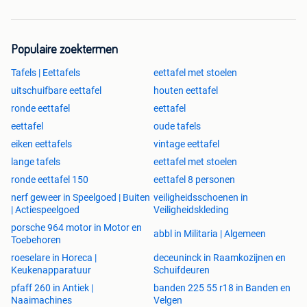
Populaire zoektermen
Tafels | Eettafels
eettafel met stoelen
uitschuifbare eettafel
houten eettafel
ronde eettafel
eettafel
eettafel
oude tafels
eiken eettafels
vintage eettafel
lange tafels
eettafel met stoelen
ronde eettafel 150
eettafel 8 personen
nerf geweer in Speelgoed | Buiten
veiligheidsschoenen in
| Actiespeelgoed
Veiligheidskleding
porsche 964 motor in Motor en
abbl in Militaria | Algemeen
Toebehoren
roeselare in Horeca |
deceuninck in Raamkozijnen en
Keukenapparatuur
Schuifdeuren
pfaff 260 in Antiek |
banden 225 55 r18 in Banden en
Naaimachines
Velgen