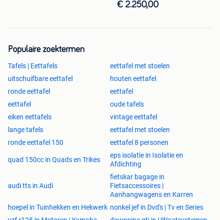
Maandag: GESLOTEN
€ 2.250,00
Dinsdag: GESLOTEN
Woensdag: 10-18 uur
Donderdag: GESLOTEN
Vrijdag: 10-18 uur
Populaire zoektermen
Zaterdag: 10-15 uur
Zondag: 10-15 uur
Tafels | Eettafels
eettafel met stoelen
uitschuifbare eettafel
houten eettafel
ronde eettafel
eettafel
eettafel
oude tafels
eiken eettafels
vintage eettafel
lange tafels
eettafel met stoelen
ronde eettafel 150
eettafel 8 personen
eps isolatie in Isolatie en
quad 150cc in Quads en Trikes
Afdichting
fietskar bagage in
audi tts in Audi
Fietsaccessoires |
Aanhangwagens en Karren
hoepel in Tuinhekken en Hekwerk
nonkel jef in Dvd's | Tv en Series