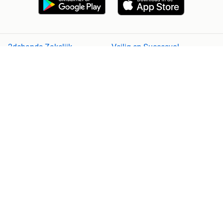
2dehands Zakelijk
Veilig en Succesvol
Help en info
Voorwaarden
Privacyverklaring
Cookiebeleid
Privacyvoorkeuren
Over 2dehands
Adevinta
Sitemap
2dehands is niet aansprakelijk voor (gevolg)schade die voortkomt
uit het gebruik van deze site, dan wel uit fouten of ontbrekende
functionaliteiten op deze site.
Copyright © 2026 Marktplaats B.V. Alle rechten voorbehouden.