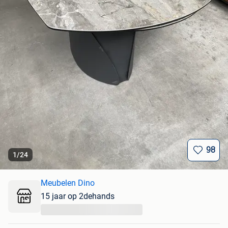
98
1
/
24
Meubelen Dino
15 jaar op 2dehands
...