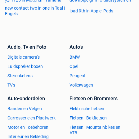
yzf r125 in Motoren | Yamaha
downpipe gti in Uitlaatsystemen
new contact two in one in Taal |
ipad 9th in Apple iPads
Engels
Audio, Tv en Foto
Auto's
Digitale camera's
BMW
Luidspreker boxen
Opel
Stereoketens
Peugeot
TV's
Volkswagen
Auto-onderdelen
Fietsen en Brommers
Banden en Velgen
Elektrische fietsen
Carrosserie en Plaatwerk
Fietsen | Bakfietsen
Motor en Toebehoren
Fietsen | Mountainbikes en
ATB
Interieur en Bekleding