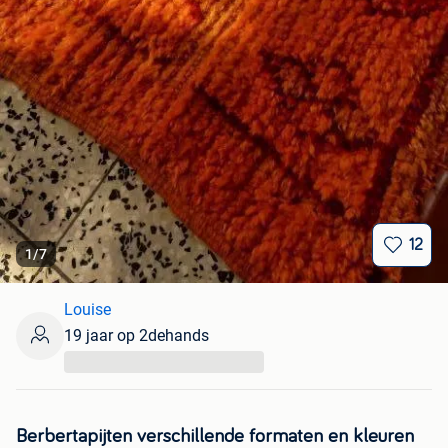
12
1
/
7
Louise
19 jaar op 2dehands
...
Berbertapijten verschillende formaten en kleuren