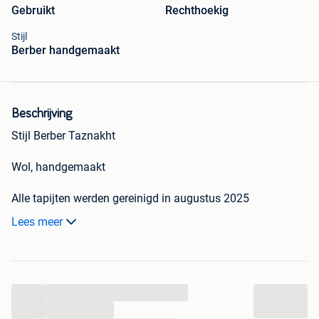
Gebruikt
Rechthoekig
Stijl
Berber handgemaakt
Beschrijving
Stijl Berber Taznakht
Wol, handgemaakt
Alle tapijten werden gereinigd in augustus 2025
Lees meer
Verschillende kleuren
Afmetingen en gewicht vermeld op de foto's.
...
1 klein: 1,15x0,75m - 1,5kg wol - 25 eur
1 middelgroot: 2x1,1m - 5,5kg wol - 50 eur
...