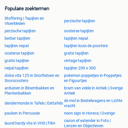
Populaire zoektermen
Stoffering | Tapijten en
perzische tapijten
Vloerkleden
perzische tapijten
oosterse tapijten
berber tapijten
tapijten nepal
tapijten nepal
tapijten louis de poortere
oosterse tapijten
gratis tapijten
gratis tapijten
vintage tapijten
nepal tapijten
tapijten 200 x 300
dolce vita 125 in Snorfietsen en
pokemon poppetjes in Poppetjes
Snorscooters
en Figuurtjes
arduinen in Bloembakken en
bram van velde in Antiek | Overige
Plantenbakken
Antiek
de mol in Bestelwagens en Lichte
dendermonde in Tafels | Eettafels
vracht
pauken in Percussie
neon sign in Horeca | Overige
canon ef extender in Foto |
laurel hardy vhs in VHS | Film
Lenzen en Objectieven