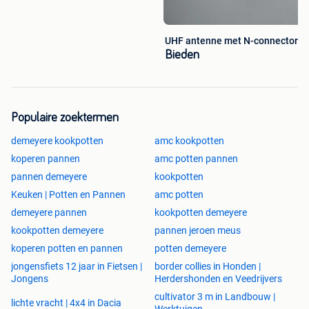
UHF antenne met N-connector
Bieden
Populaire zoektermen
demeyere kookpotten
amc kookpotten
koperen pannen
amc potten pannen
pannen demeyere
kookpotten
Keuken | Potten en Pannen
amc potten
demeyere pannen
kookpotten demeyere
kookpotten demeyere
pannen jeroen meus
koperen potten en pannen
potten demeyere
jongensfiets 12 jaar in Fietsen |
border collies in Honden |
Jongens
Herdershonden en Veedrijvers
cultivator 3 m in Landbouw |
lichte vracht | 4x4 in Dacia
Werktuigen