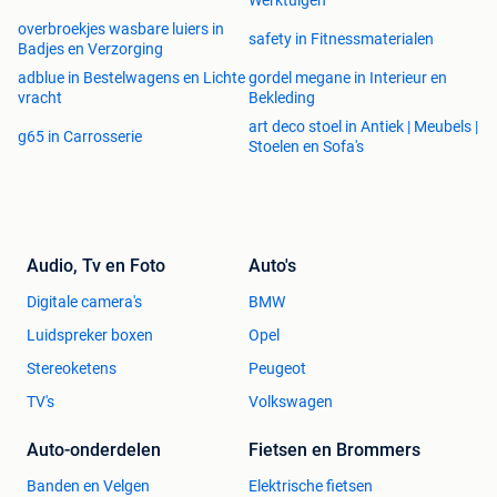
overbroekjes wasbare luiers in
safety in Fitnessmaterialen
Badjes en Verzorging
adblue in Bestelwagens en Lichte
gordel megane in Interieur en
vracht
Bekleding
art deco stoel in Antiek | Meubels |
g65 in Carrosserie
Stoelen en Sofa's
Audio, Tv en Foto
Auto's
Digitale camera's
BMW
Luidspreker boxen
Opel
Stereoketens
Peugeot
TV's
Volkswagen
Auto-onderdelen
Fietsen en Brommers
Banden en Velgen
Elektrische fietsen