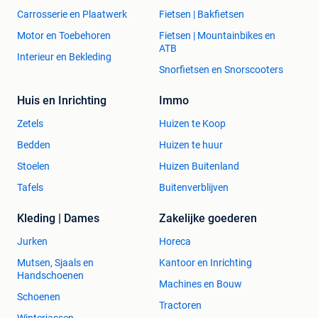
Carrosserie en Plaatwerk
Fietsen | Bakfietsen
Motor en Toebehoren
Fietsen | Mountainbikes en
ATB
Interieur en Bekleding
Snorfietsen en Snorscooters
Huis en Inrichting
Immo
Zetels
Huizen te Koop
Bedden
Huizen te huur
Stoelen
Huizen Buitenland
Tafels
Buitenverblijven
Kleding | Dames
Zakelijke goederen
Jurken
Horeca
Mutsen, Sjaals en
Kantoor en Inrichting
Handschoenen
Machines en Bouw
Schoenen
Tractoren
Winterjassen