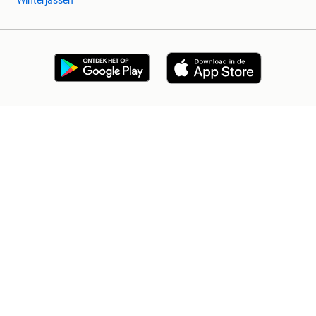
2dehands Zakelijk
Veilig en Succesvol
Help en info
Voorwaarden
Privacyverklaring
Cookiebeleid
Privacyvoorkeuren
Over 2dehands
Adevinta
Sitemap