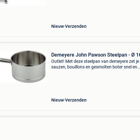
Deze wok van demeyere is gemaakt voor gebr
op gasb
Nieuw
Verzenden
Demeyere John Pawson Steelpan - Ø 1
Outlet! Met deze steelpan van demeyere zet je
sauzen, bouillons en gesmolten boter snel en
gelijkmatig op het vuur. De zevenlaagsbodem
koper zorgt voor een egale warmteverdeling o
de hele bodem
Nieuw
Verzenden