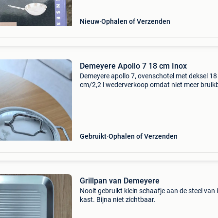
Nieuw
Ophalen of Verzenden
Demeyere Apollo 7 18 cm Inox
Demeyere apollo 7, ovenschotel met deksel 18
cm/2,2 l wederverkoop omdat niet meer bruik
twee keer gebruikt met een andere pan nieuwp
159€ wederverkoop aan 80€ niet onderhande
Gebruikt
Ophalen of Verzenden
Grillpan van Demeyere
Nooit gebruikt klein schaafje aan de steel van 
kast. Bijna niet zichtbaar.