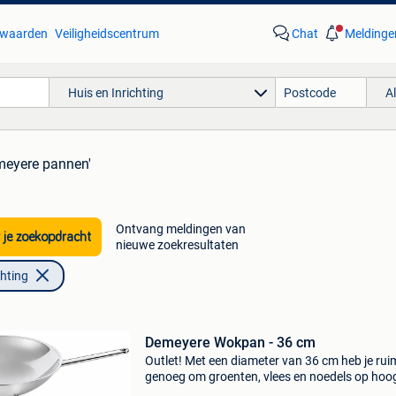
waarden
Veiligheidscentrum
Chat
Meldinge
Huis en Inrichting
A
meyere pannen'
Ontvang meldingen van
 je zoekopdracht
nieuwe zoekresultaten
chting
Demeyere Wokpan - 36 cm
Outlet! Met een diameter van 36 cm heb je rui
genoeg om groenten, vlees en noedels op hoo
vuur te bereiden zonder dat alles over de rand 