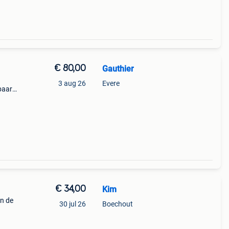
€ 80,00
Gauthier
3 aug 26
Evere
baar,
rijs
lbaar
€ 34,00
Kim
in de
30 jul 26
Boechout