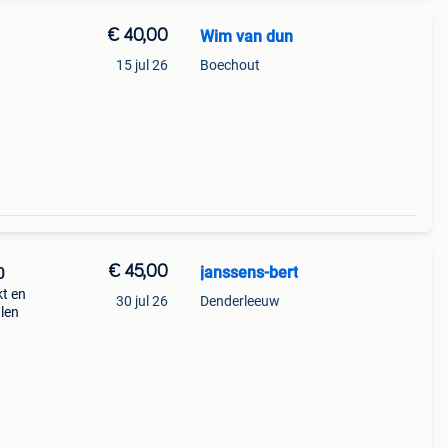
€ 40,00
Wim van dun
15 jul 26
Boechout
€ 45,00
janssens-bert
10
t en
30 jul 26
Denderleeuw
len