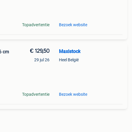
uik
Topadvertentie
Bezoek website
€ 129,50
Maxistock
6 cm
29 jul 26
Heel België
 met
ver
Topadvertentie
Bezoek website