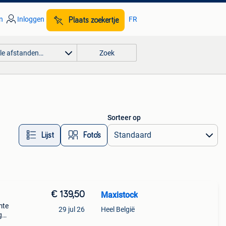
n
Inloggen
FR
Plaats zoekertje
lle afstanden…
Zoek
Sorteer op
Lijst
Foto’s
€ 139,50
Maxistock
mte
29 jul 26
Heel België
g
valt.