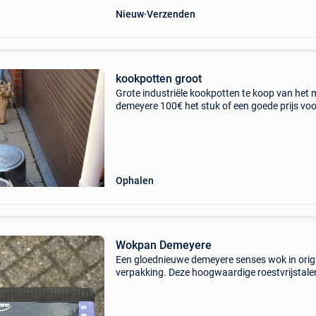
Nieuw
Verzenden
kookpotten groot
Grote industriële kookpotten te koop van het 
demeyere 100€ het stuk of een goede prijs voo
3 samen
Ophalen
Wokpan Demeyere
Een gloednieuwe demeyere senses wok in orig
verpakking. Deze hoogwaardige roestvrijstale
wok is perfect voor de veeleisende hobbykok d
houdt van gezond en snel roerbakken. Kenme
formaat: