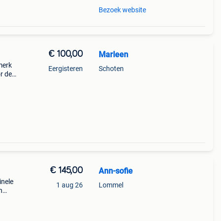
Bezoek website
€ 100,00
Marleen
merk
Eergisteren
Schoten
r de
€ 145,00
Ann-sofie
inele
1 aug 26
Lommel
n
ie
rken: