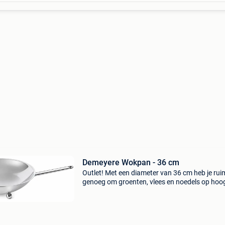
Demeyere Wokpan - 36 cm
Outlet! Met een diameter van 36 cm heb je rui
genoeg om groenten, vlees en noedels op hoo
vuur te bereiden zonder dat alles over de rand 
Deze wok van demeyere is gemaakt voor gebr
op gasb