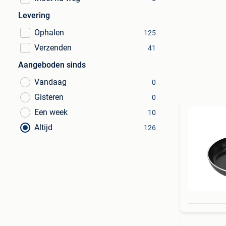
Levering
Ophalen
125
Verzenden
41
Aangeboden sinds
Vandaag
0
Gisteren
0
Een week
10
Altijd
126