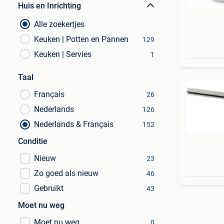
Huis en Inrichting
Alle zoekertjes
Keuken | Potten en Pannen
129
Keuken | Servies
1
Taal
Français
26
Nederlands
126
Nederlands & Français
152
Conditie
Nieuw
23
Zo goed als nieuw
46
Gebruikt
43
Moet nu weg
Moet nu weg
0