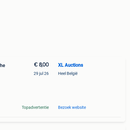
€ 8,00
XL Auctions
che
29 jul 26
Heel België
em is
Topadvertentie
Bezoek website