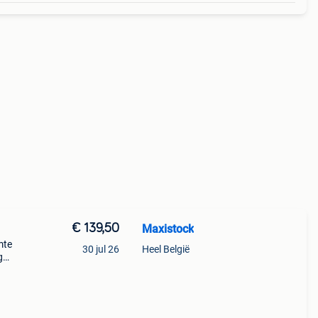
€ 139,50
Maxistock
mte
30 jul 26
Heel België
g
valt.
uik