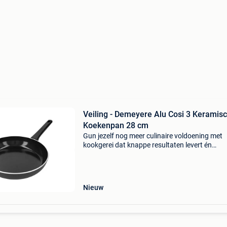
Veiling - Demeyere Alu Cosi 3 Keramis
Koekenpan 28 cm
Gun jezelf nog meer culinaire voldoening met
kookgerei dat knappe resultaten levert én
supermakkelijk hanteerbaar isgebruikte
technologieëndankzij de unieke radiant® bod
en blijft je pan extra st
Nieuw