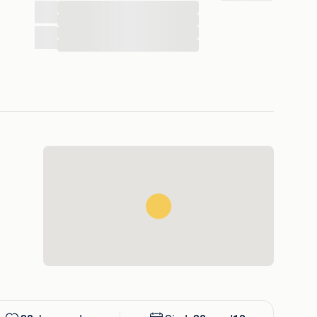
...
...
...
...