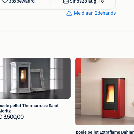
38x
bewaard
Sinds
28 aug '18
Meld aan 2dehands
poele pellet Thermorrossi Saint
Moritz
€ 3.500,00
poele pellet Extraflame Dahia