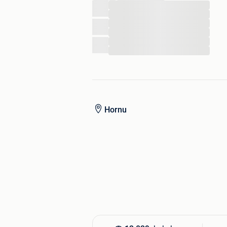
...
...
...
...
...
...
Hornu