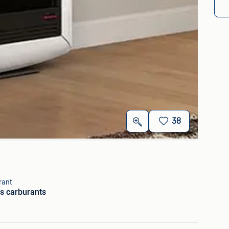
38
rant
s carburants