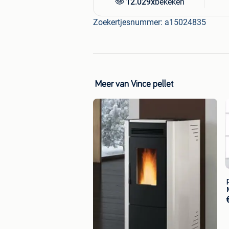
12.029x
bekeken
Zoekertjesnummer: a15024835
Meer van Vince pellet