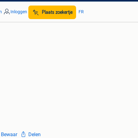
n
Inloggen
FR
Plaats zoekertje
Bewaar
Delen