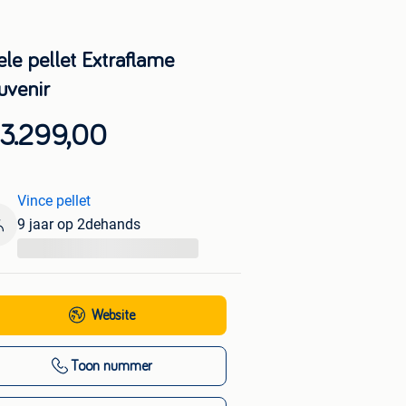
ele pellet Extraflame
uvenir
 3.299,00
Vince pellet
9 jaar op 2dehands
...
Website
Toon nummer