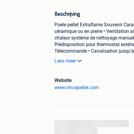
Beschrijving
Poele pellet Extraflame Souvenir Carac
céramique ou en pierre • Ventilation 
chaleur système de nettoyage manuel •
Prédisposition pour thermostat extér
Télécommande • Canalisation jusqu’à 6
postérieure, supérieure ou latérale dro
Lees meer
Puissance maximum 11.4 Kw
3299€/HTVA
Website
www.vincepellet.com
www.vincepellet.com
...
...