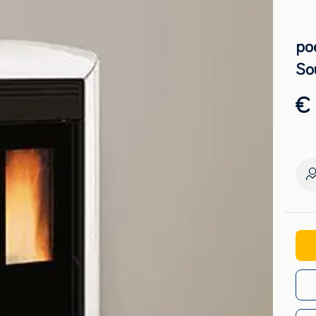
po
So
€