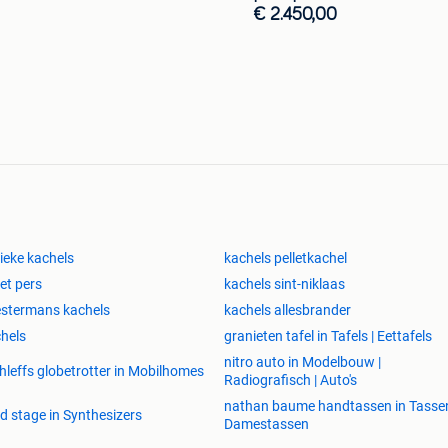
€ 2.450,00
ieke kachels
kachels pelletkachel
let pers
kachels sint-niklaas
stermans kachels
kachels allesbrander
hels
granieten tafel in Tafels | Eettafels
nitro auto in Modelbouw |
hleffs globetrotter in Mobilhomes
Radiografisch | Auto's
nathan baume handtassen in Tassen
d stage in Synthesizers
Damestassen