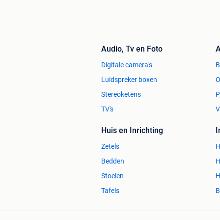
Audio, Tv en Foto
A
Digitale camera's
Luidspreker boxen
O
Stereoketens
P
TV's
V
Huis en Inrichting
Zetels
H
Bedden
H
Stoelen
H
Tafels
B