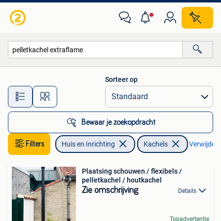
Kachels
Sorteer op
Alle afstanden…
Bewaar je zoekopdracht
Filters
Huis en Inrichting
Kachels
Verwijder f
Plaatsing schouwen / flexibels /
pelletkachel / houtkachel
Zie omschrijving
Details
Topadvertentie