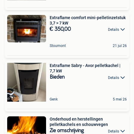
Extraflame comfort mini-pelletinzetstuk
3,7 > 7 kW
€ 350,00
Details
Stoumont
21 jul 26
Extraflame Sabry - Avor pelletkachel |
7,7 kW
Bieden
Details
Genk
5 mei 26
Onderhoud en herstellingen
pelletkachels en schouwvegen
Zie omschrijving
Details