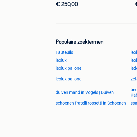
€ 250,00
Populaire zoektermen
Fauteuils
leo
leolux
leo
leolux pallone
led
leolux pallone
zet
bec
duiven mand in Vogels | Duiven
Kab
schoenen fratelli rossetti in Schoenen
ss