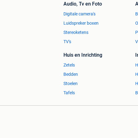
Audio, Tv en Foto
A
Digitale camera's
Luidspreker boxen
O
Stereoketens
P
TV's
V
Huis en Inrichting
Zetels
H
Bedden
H
Stoelen
H
Tafels
B