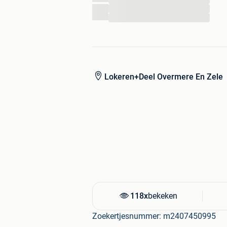
...
...
Lokeren+Deel Overmere En Zele
118x
bekeken
Zoekertjesnummer: m2407450995