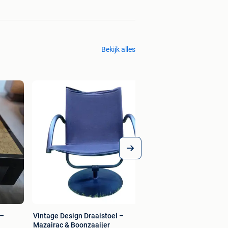
Bekijk alles
Vintage kastjes (1 
retro design – set 
€ 150,00
 –
Vintage Design Draaistoel –
Mazairac & Boonzaaijer