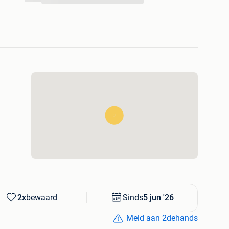
2x
bewaard
Sinds
5 jun '26
Meld aan 2dehands