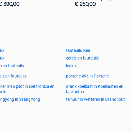
€ 390,00
€ 250,00
lux
fauteuils ikea
lux
zetels en fauteuils
eren fauteuils
leolux
els en fauteuils
porsche 996 in Porsche
ker map pilot in Elektronica en
drank koelkast in Koelkasten en
els
IJskasten
angyong in SsangYong
te huur in wetteren in Brandhout