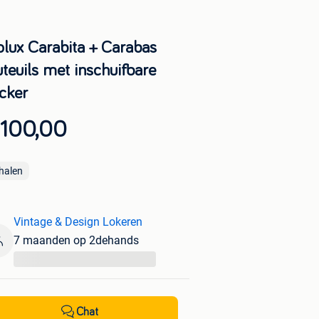
olux Carabita + Carabas
teuils met inschuifbare
cker
 100,00
halen
Vintage & Design Lokeren
7 maanden op 2dehands
...
Chat