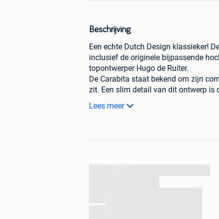
Beschrijving
Een echte Dutch Design klassieker! De
inclusief de originele bijpassende ho
topontwerper Hugo de Ruiter.
​De Carabita staat bekend om zijn co
zit. Een slim detail van dit ontwerp i
worden wanneer je hem niet gebruikt, 
Lees meer
Het zijn 2 stuks
Het zijn opknappers, de stof vertoont
📍Ophalen in Lokeren
...
...
#leolux #leoluxcarabita #hugoderuit
...
#upcycling #opknapper #interieurproj
...
#marktplaatsvondst #designklassiek
...
...