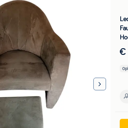
Le
Fau
Ho
€
Op