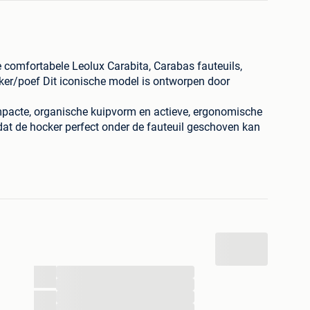
 comfortabele Leolux Carabita, Carabas fauteuils,
cker/poef Dit iconische model is ontworpen door
mpacte, organische kuipvorm en actieve, ergonomische
s dat de hocker perfect onder de fauteuil geschoven kan
waardoor hij geen extra ruimte inneemt.
 op sommige stukken pluisjes
er #dutchdesign #designmeubels #herstofferen
...
ect #fauteuilmetpoef #vintageleolux
...
er #taupeinterieur #tweedehandsdesign
...
...