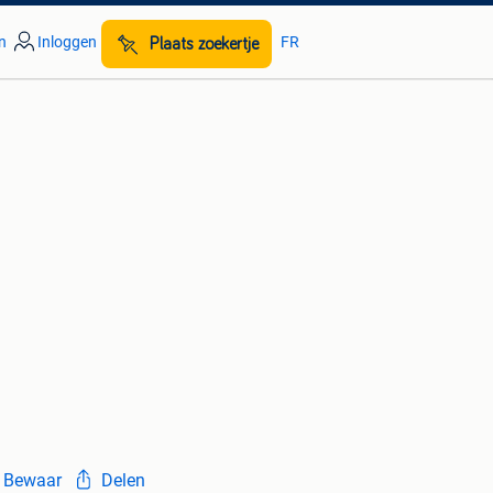
n
Inloggen
FR
Plaats zoekertje
Bewaar
Delen