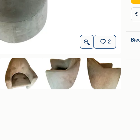
€
Bie
2