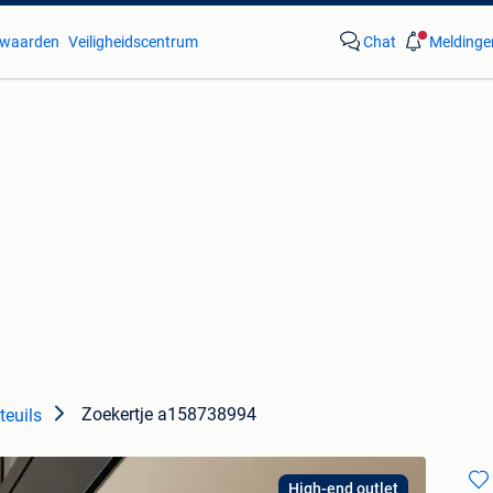
waarden
Veiligheidscentrum
Chat
Meldinge
Zoekertje a158738994
teuils
High-end outlet