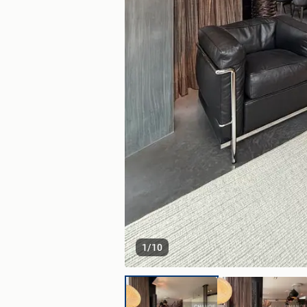
1
/
10