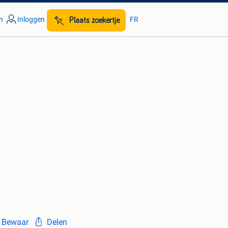
n
Inloggen
FR
Plaats zoekertje
Bewaar
Delen