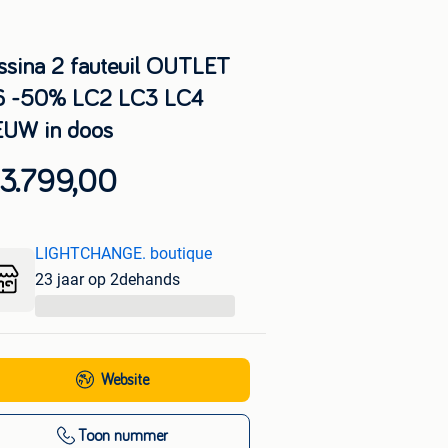
ssina 2 fauteuil OUTLET
6 -50% LC2 LC3 LC4
EUW in doos
 3.799,00
LIGHTCHANGE. boutique
23 jaar op 2dehands
...
Website
Toon nummer