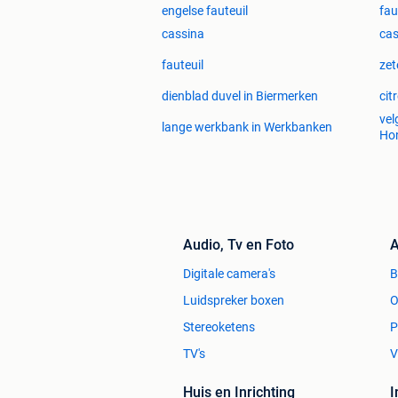
engelse fauteuil
fau
cassina
cas
fauteuil
zet
dienblad duvel in Biermerken
cit
vel
lange werkbank in Werkbanken
Ho
Audio, Tv en Foto
A
Digitale camera's
Luidspreker boxen
O
Stereoketens
P
TV's
V
Huis en Inrichting