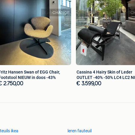
Fritz Hansen Swan of EGG Chair,
Cassina 4 Hairy Skin of Leder
Footstool NIEUW in doos -43%
OUTLET -40% -50% LC4 LC2 N
€ 2.750,00
€ 3.599,00
teuils ikea
leren fauteuil