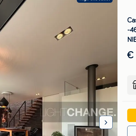
Ca
-4
NI
€