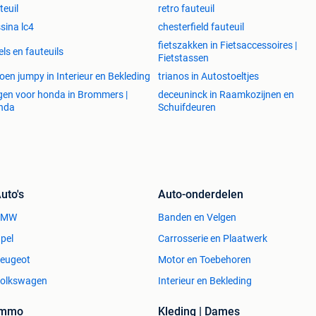
teuil
retro fauteuil
sina lc4
chesterfield fauteuil
fietszakken in Fietsaccessoires |
els en fauteuils
Fietstassen
roen jumpy in Interieur en Bekleding
trianos in Autostoeltjes
gen voor honda in Brommers |
deceuninck in Raamkozijnen en
nda
Schuifdeuren
uto's
Auto-onderdelen
BMW
Banden en Velgen
pel
Carrosserie en Plaatwerk
eugeot
Motor en Toebehoren
olkswagen
Interieur en Bekleding
Immo
Kleding | Dames