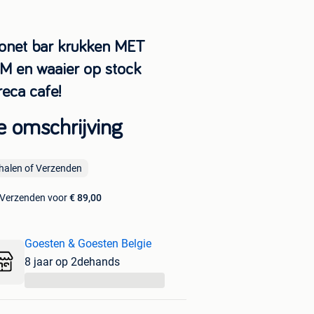
onet bar krukken MET
M en waaier op stock
reca cafe!
e omschrijving
halen of Verzenden
Verzenden voor
€ 89,00
Goesten & Goesten Belgie
8 jaar op 2dehands
...