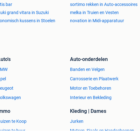
tis bar
sortimo rekken in Auto-accessoires
uki grand vitara in Suzuki
melka in Truien en Vesten
onomisch kussens in Stoelen
novation in Midi-apparatuur
uto's
Auto-onderdelen
BMW
Banden en Velgen
pel
Carrosserie en Plaatwerk
eugeot
Motor en Toebehoren
olkswagen
Interieur en Bekleding
Immo
Kleding | Dames
uizen te Koop
Jurken
uizen te huur
Mutsen, Sjaals en Handschoenen
uizen Buitenland
Schoenen