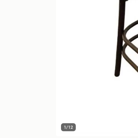
1
/
12