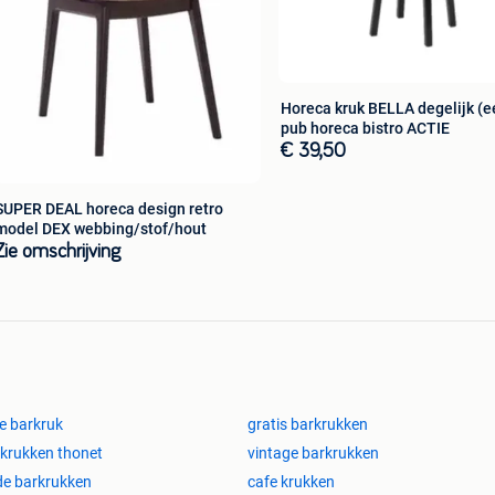
port
Horeca kruk BELLA degelijk (e
pub horeca bistro ACTIE
€ 39,50
SUPER DEAL horeca design retro
model DEX webbing/stof/hout
Zie omschrijving
e barkruk
gratis barkrukken
krukken thonet
vintage barkrukken
e barkrukken
cafe krukken