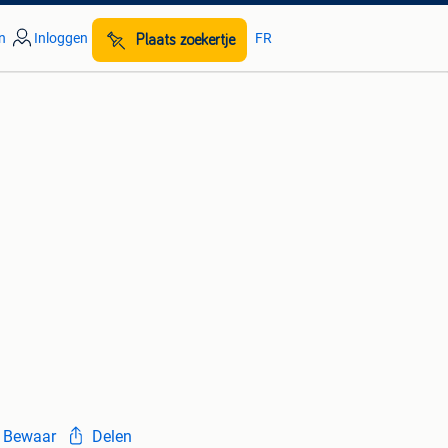
n
Inloggen
FR
Plaats zoekertje
Bewaar
Delen