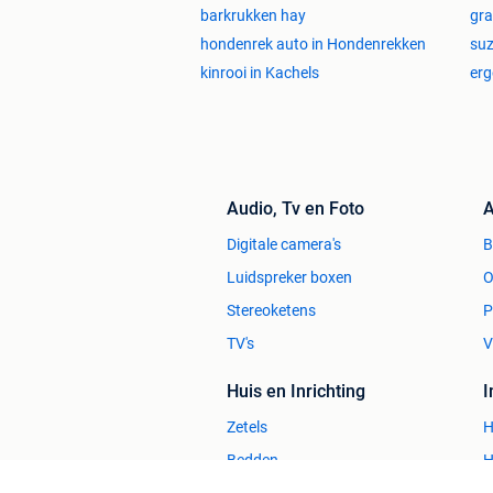
barkrukken hay
gra
hondenrek auto in Hondenrekken
suz
kinrooi in Kachels
erg
Audio, Tv en Foto
A
Digitale camera's
Luidspreker boxen
O
Stereoketens
P
TV's
V
Huis en Inrichting
Zetels
H
Bedden
H
Stoelen
H