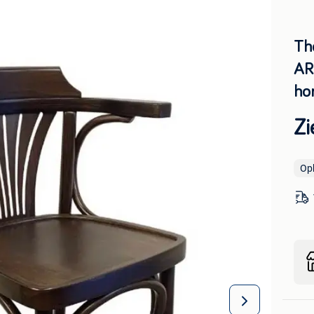
Th
AR
ho
Zi
Op