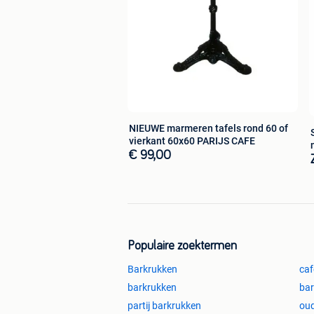
Alle prijzen zijn exclusief btw en trans
NIEUWE marmeren tafels rond 60 of
vierkant 60x60 PARIJS CAFE
€ 99,00
Populaire zoektermen
Barkrukken
caf
barkrukken
bar
partij barkrukken
oud