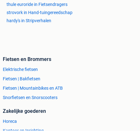
thule euroride in Fietsendragers
strovork in Hand-tuingereedschap
hardy's in Stripverhalen
Fietsen en Brommers
Elektrische fietsen
Fietsen | Bakfietsen
Fietsen | Mountainbikes en ATB
Snorfietsen en Snorscooters
Zakelijke goederen
Horeca
Kantoor en Inrichting
Machines en Bouw