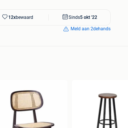
12x
bewaard
Sinds
5 okt '22
Meld aan 2dehands
0 uur
ieren)
aal
.00 uur
ieren)