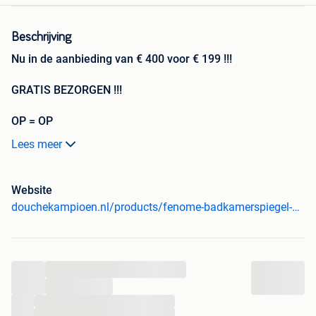
Beschrijving
Nu in de aanbieding van € 400 voor € 199 !!!
GRATIS BEZORGEN !!!
OP = OP
Lees meer
Douche Kampioen - al jaren de beste en goedkoopste
leverancier voor al uw badkamerspullen!
Website
Fenomé badkamerspiegels - in verschillende maten
douchekampioen.nl/products/fenome-badkamerspiegel-carla-met-tijd-temperatuur-led-verlichting-en-make-up-spiegel-met-touch-en-dimbaar-in-3-standen?_pos=1&_sid=57eae3901&_ss=r
verkrijgbaar
Bent u op zoek naar een moderne en luxe spiegel met LED
verlichting? Deze moderne make up spiegel van het luxe
merk FENOMÉ model Carla heeft rondom verlichting. De
...
spiegel is uitgevoerd met een ingebouwd make-up spiegel
...
aan de rechterkant zodat u precies weet wat u doet bij het
...
opmaken en/of gezichtsverzorging. Deze is ook nog eens
...