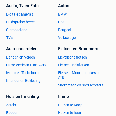
Audio, Tv en Foto
Auto's
Digitale camera's
BMW
Luidspreker boxen
Opel
Stereoketens
Peugeot
TV's
Volkswagen
Auto-onderdelen
Fietsen en Brommers
Banden en Velgen
Elektrische fietsen
Carrosserie en Plaatwerk
Fietsen | Bakfietsen
Motor en Toebehoren
Fietsen | Mountainbikes en
ATB
Interieur en Bekleding
Snorfietsen en Snorscooters
Huis en Inrichting
Immo
Zetels
Huizen te Koop
Bedden
Huizen te huur