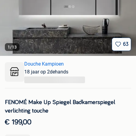
63
1
/
13
Douche Kampioen
18 jaar op 2dehands
...
FENOMÉ Make Up Spiegel Badkamerspiegel
verlichting touche
€ 199,00