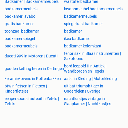
Badkamer | Badkamermeubels
wastafel badkamer
badkamermeubels
lavabomeubel badkamermeubels
badkamer lavabo
badkamermeubels
gratis badkamer
spiegelkast badkamer
toonzaal badkamer
badkamer
badkamerspiegel
ikea badkamer
badkamermeubels
badkamer kolomkast
tenor sax in Blaasinstrumenten |
ducati 999 in Motoren | Ducati
Saxofoons
bord leopold ii in Antiek |
gouden ketting heren in Kettingen
Wandborden en Tegels
keramiekovens in Pottenbakken
aalst in Kleding | Motorkleding
btwin fietsen in Fietsen |
uitlaat triumph tiger in
Kinderfietsjes
Onderdelen | Overige
eenpersoons fauteuil in Zetels |
nachtkastjes vintage in
Zetels
Slaapkamer | Nachtkastjes