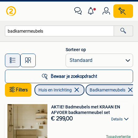
Badkamer | Badkamermeubels
Sorteer op
Alle afstanden…
Bewaar je zoekopdracht
Filters
Huis en Inrichting
Badkamermeubels
AKTIE! Badmeubels met KRAAN EN
AFVOER badkamermeubel set
€ 299,00
Details
Topadvertentie