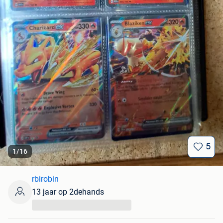
5
1
/
16
rbirobin
13 jaar op 2dehands
...