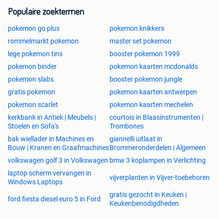
Populaire zoektermen
pokemon go plus
pokemon knikkers
rommelmarkt pokemon
master set pokemon
lege pokemon tins
booster pokemon 1999
pokemon binder
pokemon kaarten mcdonalds
pokemon slabs
booster pokemon jungle
gratis pokemon
pokemon kaarten antwerpen
pokemon scarlet
pokemon kaarten mechelen
kerkbank in Antiek | Meubels |
courtois in Blaasinstrumenten |
Stoelen en Sofa's
Trombones
bak wiellader in Machines en
giannelli uitlaat in
Bouw | Kranen en Graafmachines
Brommeronderdelen | Algemeen
volkswagen golf 3 in Volkswagen
bmw 3 koplampen in Verlichting
laptop scherm vervangen in
vijverplanten in Vijver-toebehoren
Windows Laptops
gratis gezocht in Keuken |
ford fiesta diesel euro 5 in Ford
Keukenbenodigdheden