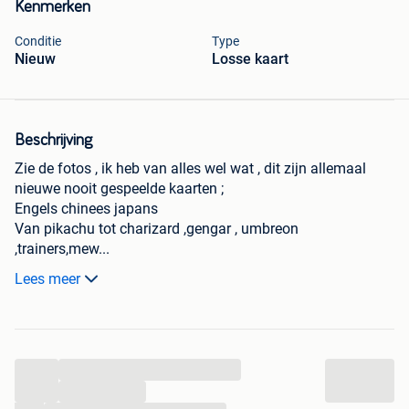
Kenmerken
Conditie
Type
Nieuw
Losse kaart
Beschrijving
Zie de fotos , ik heb van alles wel wat , dit zijn allemaal
nieuwe nooit gespeelde kaarten ;
Engels chinees japans
Van pikachu tot charizard ,gengar , umbreon
,trainers,mew...
Full arts , ex , V stars , slabbed psa
Lees meer
Stuur mij een berichtje welke kaarten je wilt en dan komen
we wel ergens samen ;
...
Gewone verzending 2 euro
Pakjesapp tot pakjesapp 5,20 euro
...