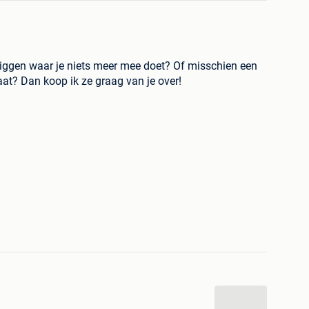
liggen waar je niets meer mee doet? Of misschien een
staat? Dan koop ik ze graag van je over!
n gespecialiseerd in de inkoop van Magic: The
 tussenpersonen, geen vage biedingen — je hebt direct
ctuele marktwaarde
ie
plete collecties
ven sparren mag ook