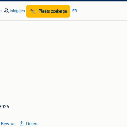
n
Inloggen
FR
Plaats zoekertje
78026
Bewaar
Delen