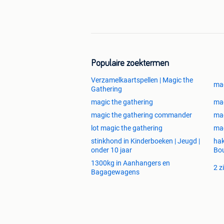
Populaire zoektermen
Verzamelkaartspellen | Magic the
mag
Gathering
magic the gathering
ma
magic the gathering commander
mag
lot magic the gathering
ma
stinkhond in Kinderboeken | Jeugd |
hak
onder 10 jaar
Bou
1300kg in Aanhangers en
2 z
Bagagewagens