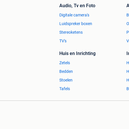
Audio, Tv en Foto
A
Digitale camera's
Luidspreker boxen
O
Stereoketens
P
TV's
V
Huis en Inrichting
Zetels
H
Bedden
H
Stoelen
H
Tafels
B