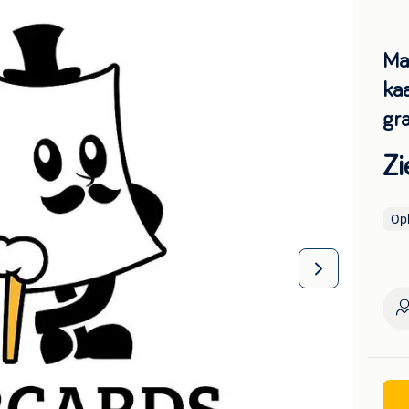
Ma
ka
gr
Zi
Op