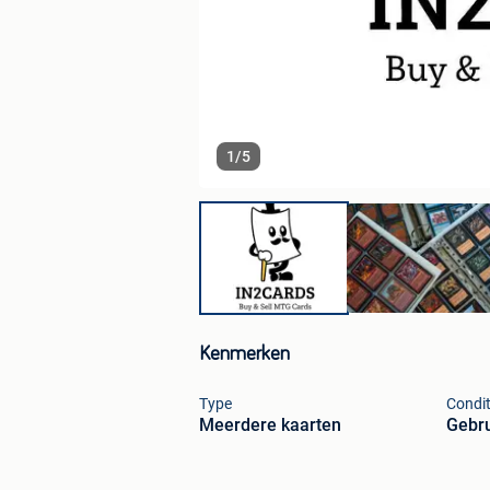
1
/
5
Kenmerken
Type
Condit
Meerdere kaarten
Gebru