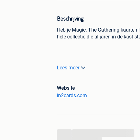
Beschrijving
Heb je Magic: The Gathering kaarten 
hele collectie die al jaren in de kast 
Ik ben Ilja, eigenaar van IN2CARDS, e
Lees meer
Gathering kaarten en collecties. Geen
contact met mij.
Website
in2cards.com
Wat je van mij kunt verwachten:
Eerlijke prijzen op basis van a
Snelle en duidelijke communicat
Inkoop van losse kaarten én com
...
Geen verplichtingen, gewoon e
...