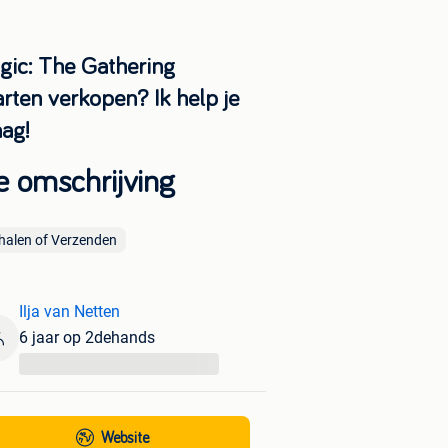
gic: The Gathering
arten verkopen? Ik help je
aag!
e omschrijving
halen of Verzenden
Ilja van Netten
6 jaar op 2dehands
...
Website