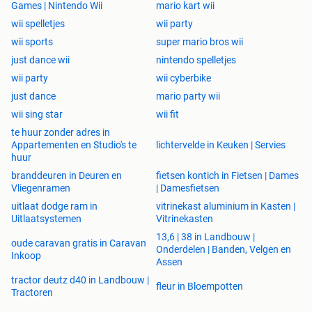
Games | Nintendo Wii
mario kart wii
wii spelletjes
wii party
wii sports
super mario bros wii
just dance wii
nintendo spelletjes
wii party
wii cyberbike
just dance
mario party wii
wii sing star
wii fit
te huur zonder adres in
Appartementen en Studio's te
lichtervelde in Keuken | Servies
huur
branddeuren in Deuren en
fietsen kontich in Fietsen | Dames
Vliegenramen
| Damesfietsen
uitlaat dodge ram in
vitrinekast aluminium in Kasten |
Uitlaatsystemen
Vitrinekasten
13,6 | 38 in Landbouw |
oude caravan gratis in Caravan
Onderdelen | Banden, Velgen en
Inkoop
Assen
tractor deutz d40 in Landbouw |
fleur in Bloempotten
Tractoren