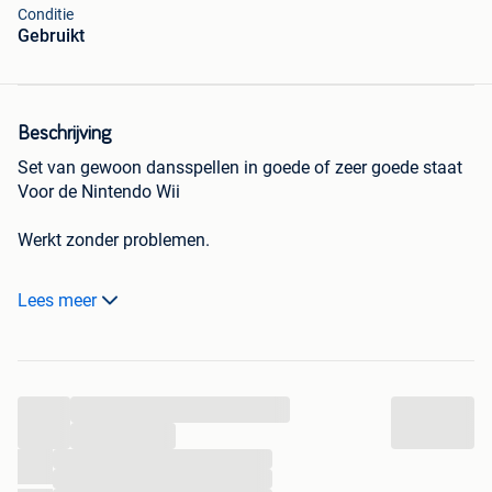
Conditie
Gebruikt
Beschrijving
Set van gewoon dansspellen in goede of zeer goede staat
Voor de Nintendo Wii
Werkt zonder problemen.
Meerdere exemplaren van Just Dance 2 en Just Dance
Lees meer
2014
Eén exemplaar voor Just Dance 3 .
...
Just dance 4 is verkocht
...
Eenheidsprijs: €8
...
...
Prijs voor 2 games: €15 (+ gratis verzending per gewoon