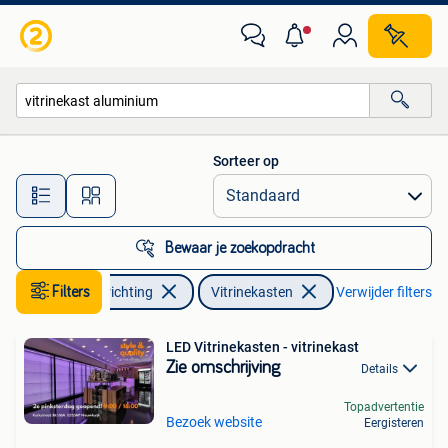
Kasten | Vitrinekasten
Sorteer op
Alle afstanden…
Bewaar je zoekopdracht
Huis en Inrichting
Filters
Vitrinekasten
Verwijder filters
LED Vitrinekasten - vitrinekast
Zie omschrijving
Details
Topadvertentie
Bezoek website
Eergisteren