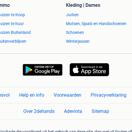
Immo
Kleding | Dames
uizen te Koop
Jurken
uizen te huur
Mutsen, Sjaals en Handschoenen
uizen Buitenland
Schoenen
uitenverblijven
Winterjassen
esvol
Help en info
Voorwaarden
Privacyverklaring
Over 2dehands
Adevinta
Sitemap
)schade die voortkomt uit het gebruik van deze site, dan wel uit fouten of