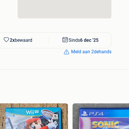
2x
bewaard
Sinds
6 dec '25
Meld aan 2dehands
Infinity 40 euro