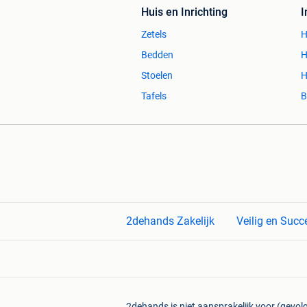
verzendkosten!
Huis en Inrichting
Zetels
H
Bedden
H
Stoelen
H
Tafels
B
2dehands Zakelijk
Veilig en Succ
2dehands is niet aansprakelijk voor (gevolg