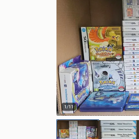
1
/
11