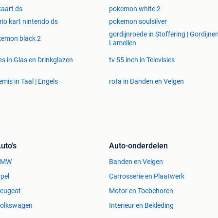
kaart ds
pokemon white 2
 euro
io kart nintendo ds
pokemon soulsilver
gordijnroede in Stoffering | Gordijne
emon black 2
Lamellen
ns in Glas en Drinkglazen
tv 55 inch in Televisies
emis in Taal | Engels
rota in Banden en Velgen
 euro
s of Time 20 euro
uto's
Auto-onderdelen
BMW
Banden en Velgen
pel
Carrosserie en Plaatwerk
eugeot
Motor en Toebehoren
rzendingskosten zijn ten laste van de koper.
olkswagen
Interieur en Bekleding
r meer leuke spelletjes en combineer = benut de