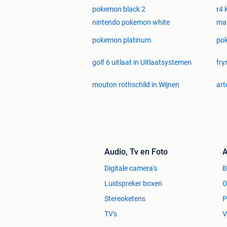
- Pokémon Rumble World 20 euro
pokemon black 2
r4 
- Pokémon Super Mystery Dungeon 20
- Pokémon X 40 euro
nintendo pokemon white
mar
pokemon platinum
pok
- Pokémon Black 2 200 euro
- Pokémon Platin Fr Editie 90 euro
golf 6 uitlaat in Uitlaatsystemen
fry
- Pokémon Diamond 40 euro
- Pokémon White 70 euro
mouton rothschild in Wijnen
art
- Pokémon Ranger Guardian Signs 40
- Pokémon Mystery Dungeon Explorer
- Pokémon Blue 80 euro
Audio, Tv en Foto
A
Digitale camera's
Voorwaarden:
Luidspreker boxen
O
Stereoketens
P
Ophalen in Antwerpen of verzenden, ve
TV's
V
Bekijk ook mijn andere zoekertjes voo