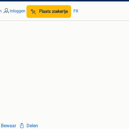
n
Inloggen
FR
Plaats zoekertje
Bewaar
Delen