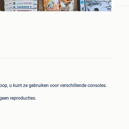
oop, u kunt ze gebruiken voor verschillende consoles.
 geen reproducties.
et met Pokewalker 450 euro