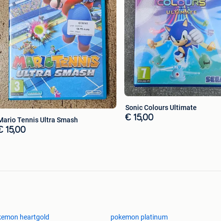
en spel:
0 euro
Sonic Colours Ultimate
euro
€ 15,00
Mario Tennis Ultra Smash
€ 15,00
Infinity 30 euro
kemon heartgold
pokemon platinum