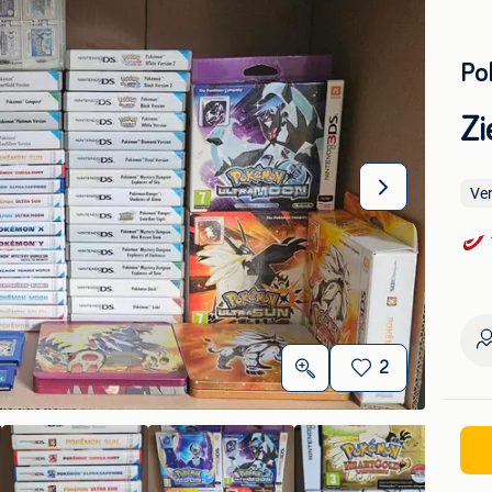
Po
Zi
Ve
2