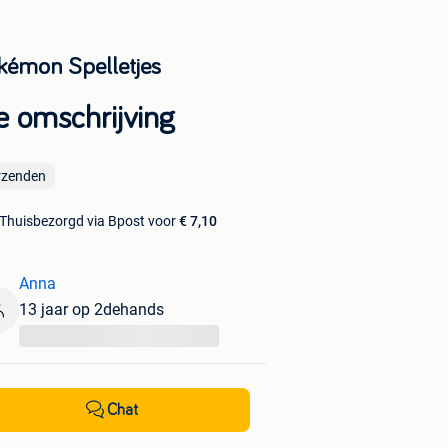
kémon Spelletjes
e omschrijving
rzenden
Thuisbezorgd via Bpost voor
€ 7,10
Anna
13 jaar op 2dehands
...
Chat