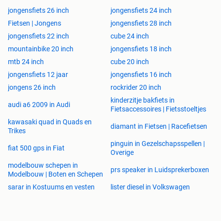
jongensfiets 26 inch
jongensfiets 24 inch
Fietsen | Jongens
jongensfiets 28 inch
jongensfiets 22 inch
cube 24 inch
mountainbike 20 inch
jongensfiets 18 inch
mtb 24 inch
cube 20 inch
jongensfiets 12 jaar
jongensfiets 16 inch
jongens 26 inch
rockrider 20 inch
kinderzitje bakfiets in
audi a6 2009 in Audi
Fietsaccessoires | Fietsstoeltjes
kawasaki quad in Quads en
diamant in Fietsen | Racefietsen
Trikes
pinguin in Gezelschapsspellen |
fiat 500 gps in Fiat
Overige
modelbouw schepen in
prs speaker in Luidsprekerboxen
Modelbouw | Boten en Schepen
sarar in Kostuums en vesten
lister diesel in Volkswagen