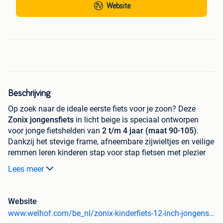
Website
Beschrijving
Op zoek naar de ideale eerste fiets voor je zoon? Deze
Zonix jongensfiets
in licht beige is speciaal ontworpen
voor jonge fietshelden van
2 t/m 4 jaar (maat 90-105)
.
Dankzij het stevige frame, afneembare zijwieltjes en veilige
remmen leren kinderen stap voor stap fietsen met plezier
en vertrouwen.
Lees meer
De fiets is voorzien van een
comfortabel zadel
,
luchtbanden met goede grip
en een
praktische voordrager
voor speelgoed of kleine spulletjes. Bovendien groeien het
Website
verstelbare stuur en zadel
mee met je kind, zodat hij
www.welhof.com/be_nl/zonix-kinderfiets-12-inch-jongensfiets-licht-beige-met-zijwieltjes-leeftijd-2-4-jaar-kledingmaat-90-105-n3213
langer van zijn fiets kan genieten.