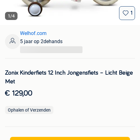
1
1
/
4
Welhof.com
5 jaar op 2dehands
...
Zonix Kinderfiets 12 Inch Jongensfiets – Licht Beige
Met
€ 129,00
Ophalen of Verzenden