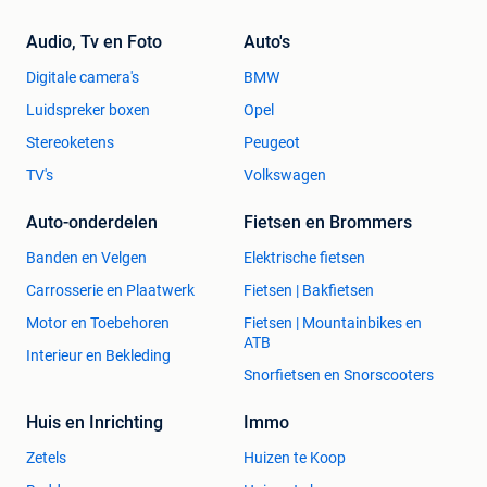
Audio, Tv en Foto
Auto's
Digitale camera's
BMW
Luidspreker boxen
Opel
Stereoketens
Peugeot
TV's
Volkswagen
Auto-onderdelen
Fietsen en Brommers
Banden en Velgen
Elektrische fietsen
Carrosserie en Plaatwerk
Fietsen | Bakfietsen
Motor en Toebehoren
Fietsen | Mountainbikes en
ATB
Interieur en Bekleding
Snorfietsen en Snorscooters
Huis en Inrichting
Immo
Zetels
Huizen te Koop