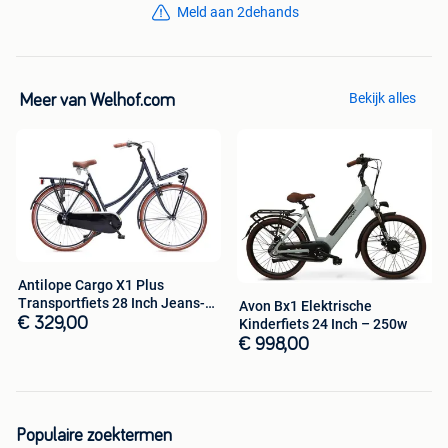
Meld aan 2dehands
Bestel direct via de link hieronder.
Bekijk alles
Meer van Welhof.com
Antilope Cargo X1 Plus
Transportfiets 28 Inch Jeans-
Avon Bx1 Elektrische
blauw
€ 329,00
Kinderfiets 24 Inch – 250w
€ 998,00
Populaire zoektermen