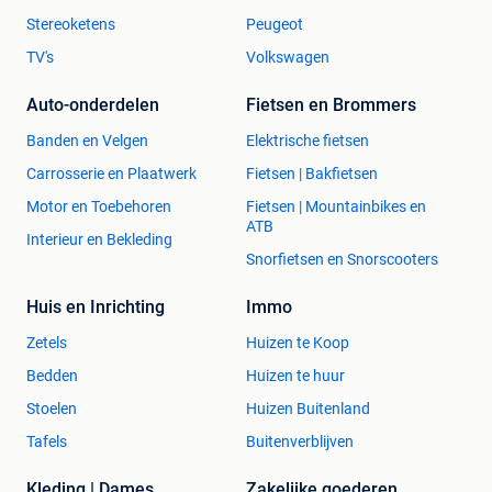
Stereoketens
Peugeot
TV's
Volkswagen
Auto-onderdelen
Fietsen en Brommers
Banden en Velgen
Elektrische fietsen
Carrosserie en Plaatwerk
Fietsen | Bakfietsen
Motor en Toebehoren
Fietsen | Mountainbikes en
ATB
Interieur en Bekleding
Snorfietsen en Snorscooters
Huis en Inrichting
Immo
Zetels
Huizen te Koop
Bedden
Huizen te huur
Stoelen
Huizen Buitenland
Tafels
Buitenverblijven
Kleding | Dames
Zakelijke goederen