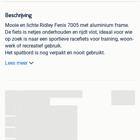
Beschrijving
Mooie en lichte Ridley Fenix 7005 met aluminium frame.
De fiets is netjes onderhouden en rijdt vlot, ideaal voor wie
op zoek is naar een sportieve racefiets voor training, woon-
werk of recreatief gebruik.
Het spatbord is nog verpakt en nooit gebruikt.
Merk: Ridley
Lees meer
Model: Fenix 7005
Frame: Double-butted 7005 series aluminium
Groepset: Shimano Altus
Wielen: 28 inch/racewielen
...
Framemaat: 54
De fiets verkeert in heel goede staat met minimale
...
gebruikssporen
...
...
...
...
...
...