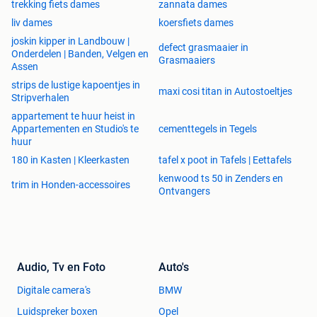
trekking fiets dames
zannata dames
liv dames
koersfiets dames
joskin kipper in Landbouw |
defect grasmaaier in
Onderdelen | Banden, Velgen en
Grasmaaiers
Assen
strips de lustige kapoentjes in
maxi cosi titan in Autostoeltjes
Stripverhalen
appartement te huur heist in
Appartementen en Studio's te
cementtegels in Tegels
huur
180 in Kasten | Kleerkasten
tafel x poot in Tafels | Eettafels
kenwood ts 50 in Zenders en
trim in Honden-accessoires
Ontvangers
Audio, Tv en Foto
Auto's
Digitale camera's
BMW
Luidspreker boxen
Opel