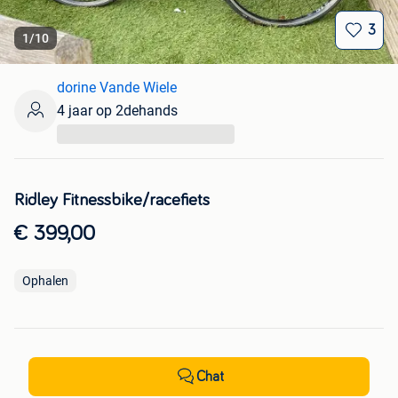
3
1
/
10
dorine Vande Wiele
4 jaar op 2dehands
...
Ridley Fitnessbike/racefiets
€ 399,00
Ophalen
Chat