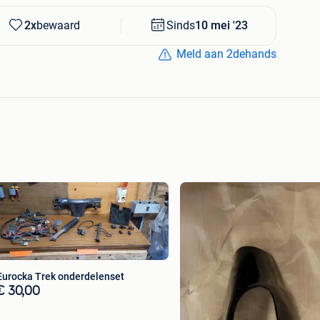
2x
bewaard
Sinds
10 mei '23
Meld aan 2dehands
Eurocka Trek onderdelenset
€ 30,00