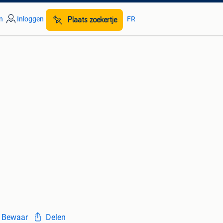
n
Inloggen
FR
Plaats zoekertje
Bewaar
Delen