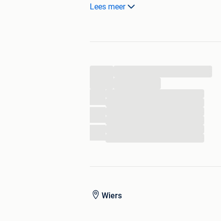
Prijs 5€
Lees meer
Mogelijk om te verzenden
Alleen verzonden door Mondial Relay
Neem contact met mij op via 0494 25
...
...
...
...
...
...
...
...
Wiers