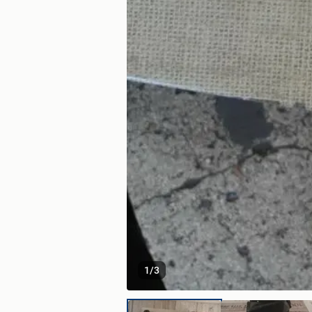
1
/
3