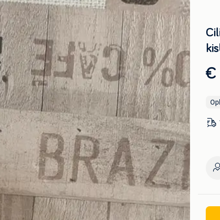
Cil
ki
€
Op