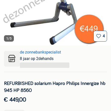
4
1
/
5
de zonnebankspecialist
8 jaar op 2dehands
...
REFURBISHED solarium Hapro Philips Innergize hb
945 HP 8560
€ 449,00