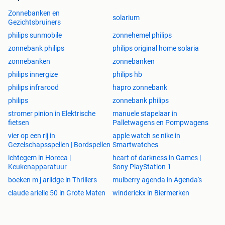
minuten worden digitaal weergegeven. Snooze functie voor
Zonnebanken en
infrarood: nadat het akoestische signaal voor de laatste
solarium
Gezichtsbruiners
minuut is afgegaan, kunt u de snooze functie voor
philips sunmobile
zonnehemel philips
infrarood inschakelen om nog eens 10 minuten te genieten
van warmte en ontspanning.
zonnebank philips
philips original home solaria
Handig in gebruik
zonnebanken
zonnebanken
Naast de werking van het Wellness solarium en de vele
philips innergize
philips hb
standaard opties van de Innergize HP 8560 is er ook
philips infrarood
hapro zonnebank
geacht aan het gebruiksgemak. Het lichtgewicht
philips
zonnebank philips
wellnessapparaat is van vele gemakken voorzien,zoals;
stromer pinion in Elektrische
manuele stapelaar in
Installatie: Uitvouwbaar vanuit compact opslag formaat in
fietsen
Palletwagens en Pompwagens
3 eenvoudige stappen Ruimtebesparend: In 3 eenvoudige
vier op een rij in
apple watch se nike in
stappen opvouwbaar tot een compact formaat. Eenvoudig
Gezelschapsspellen | Bordspellen
Smartwatches
vervoer: dankzij het lichtgewicht ontwerp, slechts 19,2 Kg,
ichtegem in Horeca |
heart of darkness in Games |
geïntegreerde wielen en handgreep is het Wellness
Keukenapparatuur
Sony PlayStation 1
solarium eenvoudig te gebruiken en te verplaatsen.
boeken m j arlidge in Thrillers
mulberry agenda in Agenda's
Instelbare hoogte: de hoogte van de behuizing is aan te
passen aan de hoogte van uw bed, matras of bank.
claude arielle 50 in Grote Maten
winderickx in Biermerken
Digitaal display: via het digitale display kunnen alle
functies die dit zeer veelzijdige wellness apparaat heeft