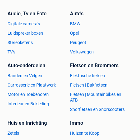
worden geregeld. Afstandsmeter: voor het bepalen van uw
bruiningsafstand. Zo kunt u precies zien wat de afstand is
Audio, Tv en Foto
Auto's
van de lampen tot uw lichaam. Akoestische signaal:
waarschuwt u wanneer u zich moet omdraaien Urenteller:
Digitale camera's
BMW
op het digitale display kunt u aflezen hoeveel uur uw
Luidspreker boxen
Opel
apparaat dienst heeft gedaan!
Stereoketens
Peugeot
Praktische bewaarplek: voor brillen in de geïntegreerde
TV's
Volkswagen
houder 2 jaar garantie: alle Innergize modellen zijn CE
getest. Daarnaast bieden wij u de zekerheid van 2 jaar
Auto-onderdelen
Fietsen en Brommers
garantie! Top kwaliteit met 2 jaar zekerheid!
Banden en Velgen
Elektrische fietsen
Carrosserie en Plaatwerk
Fietsen | Bakfietsen
Motor en Toebehoren
Fietsen | Mountainbikes en
ATB
Interieur en Bekleding
Snorfietsen en Snorscooters
Huis en Inrichting
Immo
Zetels
Huizen te Koop