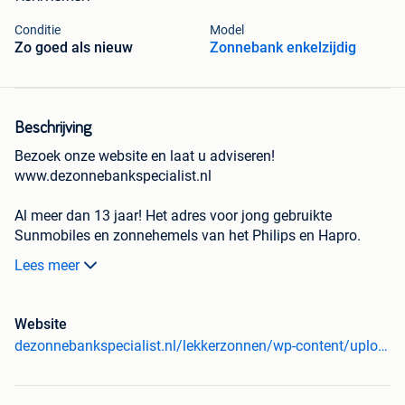
Conditie
Model
Zo goed als nieuw
Zonnebank enkelzijdig
Beschrijving
Bezoek onze website en laat u adviseren!
www.dezonnebankspecialist.nl
Al meer dan 13 jaar! Het adres voor jong gebruikte
Sunmobiles en zonnehemels van het Philips en Hapro.
Lees meer
REFURBISHED
Hapro / Philips Innergize hb 945/ HP 8560
!!!24 maanden
volledige garantie!!!
Website
Zeer luxe Innergize. Nieuwprijs Euro 1.299,-
dezonnebankspecialist.nl/lekkerzonnen/wp-content/uploads/2016/08/16_groot.jpg
Bezoek onze website en laat u adviseren!
www.dezonnebankspecialist.nl