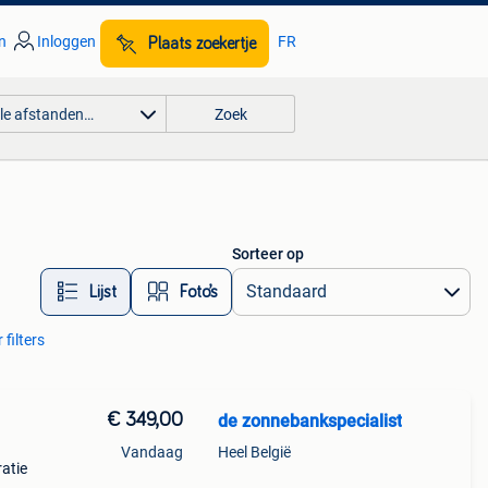
n
Inloggen
FR
Plaats zoekertje
lle afstanden…
Zoek
Sorteer op
Lijst
Foto’s
 filters
€ 349,00
de zonnebankspecialist
Vandaag
Heel België
atie