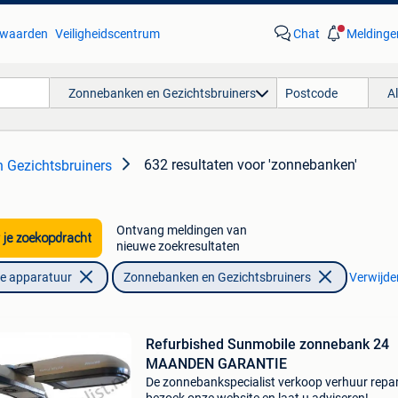
waarden
Veiligheidscentrum
Chat
Meldinge
Zonnebanken en Gezichtsbruiners
A
632 resultaten
voor 'zonnebanken'
 Gezichtsbruiners
Ontvang meldingen van
 je zoekopdracht
nieuwe zoekresultaten
he apparatuur
Zonnebanken en Gezichtsbruiners
Verwijder
Refurbished Sunmobile zonnebank 24
MAANDEN GARANTIE
De zonnebankspecialist verkoop verhuur repar