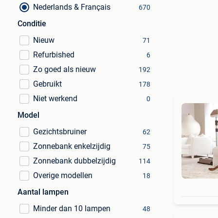
Nederlands & Français
670
Conditie
Nieuw
71
Refurbished
6
Zo goed als nieuw
192
Gebruikt
178
Niet werkend
0
Model
Gezichtsbruiner
62
Zonnebank enkelzijdig
75
Zonnebank dubbelzijdig
114
Overige modellen
18
Aantal lampen
Minder dan 10 lampen
48