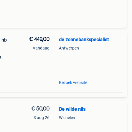
€ 449,00
de zonnebankspecialist
 hb
Vandaag
Antwerpen
5
s en
ished
Bezoek website
€ 50,00
De wilde nils
3 aug 26
Wichelen