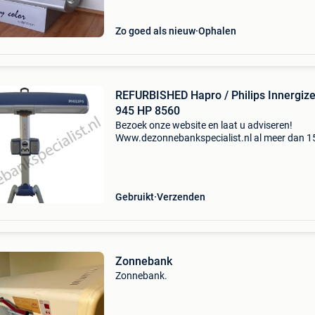
Zo goed als nieuw
Ophalen
REFURBISHED Hapro / Philips Innergize
945 HP 8560
Bezoek onze website en laat u adviseren!
Www.dezonnebankspecialist.nl al meer dan 1
jaar! Het adres voor jong gebruikte sunmobile
zonnehemels van het philips en hapro. Refurb
hapro / philips
Gebruikt
Verzenden
Zonnebank
Zonnebank.