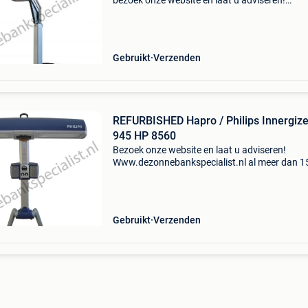
bezoek onze website en laat u adviseren!
Www.dezonnebankspecialist.nl al meer dan 1
jaar! Het adres voor jong gebruikte sunmobile
zonnehemels van
Gebruikt
Verzenden
REFURBISHED Hapro / Philips Innergize
945 HP 8560
Bezoek onze website en laat u adviseren!
Www.dezonnebankspecialist.nl al meer dan 1
jaar! Het adres voor jong gebruikte sunmobile
zonnehemels van het philips en hapro. Refurb
hapro / philips
Gebruikt
Verzenden