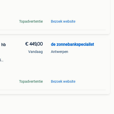
5
s en
Topadvertentie
Bezoek website
€ 449,00
de zonnebankspecialist
 hb
Vandaag
Antwerpen
5
s en
ished
Topadvertentie
Bezoek website