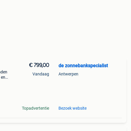
€ 799,00
de zonnebankspecialist
nden
Vandaag
Antwerpen
 en
ile
Topadvertentie
Bezoek website