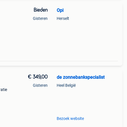
Bieden
Opi
Gisteren
Herselt
€ 349,00
de zonnebankspecialist
Gisteren
Heel België
atie
5
s en
Bezoek website