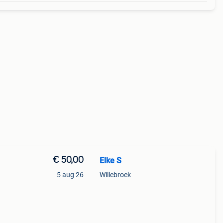
€ 50,00
Elke S
5 aug 26
Willebroek