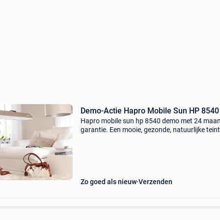
Demo-Actie Hapro Mobile Sun HP 8540
Hapro mobile sun hp 8540 demo met 24 maa
garantie. Een mooie, gezonde, natuurlijke teint
aanmaak van vitamine d! Nieuwprijs nu euro
1.849,- Demo-actie nu euro 799,- de hapro mob
sun geeft u
Zo goed als nieuw
Verzenden