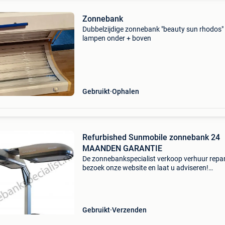
Zonnebank
Dubbelzijdige zonnebank "beauty sun rhodos"
lampen onder + boven
Gebruikt
Ophalen
Refurbished Sunmobile zonnebank 24
MAANDEN GARANTIE
De zonnebankspecialist verkoop verhuur repar
bezoek onze website en laat u adviseren!
Www.dezonnebankspecialist.nl al meer dan 1
jaar! Het adres voor jong gebruikte sunmobile
zonnehemels van
Gebruikt
Verzenden