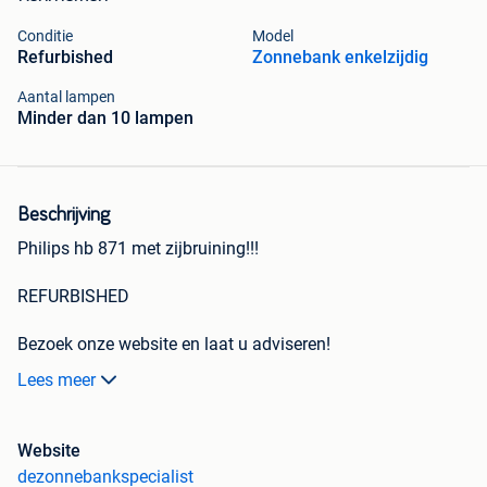
Conditie
Model
Refurbished
Zonnebank enkelzijdig
Aantal lampen
Minder dan 10 lampen
Beschrijving
Philips hb 871 met zijbruining!!!
REFURBISHED
Bezoek onze website en laat u adviseren!
www.dezonnebankspecialist.nl Al meer dan 15 jaar! Het
Lees meer
adres voor jong gebruikte Sunmobiles en zonnehemels van
het Philips en Hapro. Bekijkt u voor meer aanbiedingen ook
onze andere advertenties. Deze zonnebank wordt u
Website
aangeboden door de zonnebankspecialist. Wij bezorgende
dezonnebankspecialist