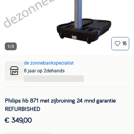
16
1
/
3
de zonnebankspecialist
8 jaar op 2dehands
...
Philips hb 871 met zijbruining 24 mnd garantie
REFURBISHED
€ 349,00