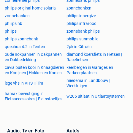
zonnehemel philips
zonnebank philips
gerust voor meer informatie. U kunt ons bereiken op
philips original home solaria
zonnebanken
0614904527, of stuur een e-mail Wij wensen u veel plezier
zonnebanken
philips innergize
met de zoektocht naar uw nieuwe zonnebank!!! Sunmobile
philips hb
philips infrarood
gebruikte zonnebankenGebruikte zonnebank JONG
philips
zonnebank philips
GEBRUIKTE SUNMOBILE
philips zonnebank
philips sunmobile
quechua 4.2 in Tenten
2pk in Citroën
oude nokpannen in Dakpannen
diamond koersfiets in Fietsen |
en Dakbedekking
Racefietsen
cavia buiten kooi in Knaagdieren
keerbergen in Garages en
en Konijnen | Hokken en Kooien
Parkeerplaatsen
miedema in Landbouw |
lege vhs in VHS | Film
Werktuigen
hamax bevestiging in
w205 uitlaat in Uitlaatsystemen
Fietsaccessoires | Fietsstoeltjes
Audio, Tv en Foto
Auto's