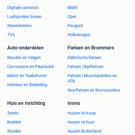
Digitale camera's
BMW
Luidspreker boxen
Opel
Stereoketens
Peugeot
TV's
Volkswagen
Auto-onderdelen
Fietsen en Brommers
Banden en Velgen
Elektrische fietsen
Carrosserie en Plaatwerk
Fietsen | Bakfietsen
Motor en Toebehoren
Fietsen | Mountainbikes en
ATB
Interieur en Bekleding
Snorfietsen en Snorscooters
Huis en Inrichting
Immo
Zetels
Huizen te Koop
Bedden
Huizen te huur
Stoelen
Huizen Buitenland