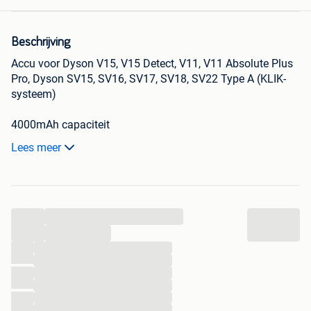
Beschrijving
Accu voor Dyson V15, V15 Detect, V11, V11 Absolute Plus
Pro, Dyson SV15, SV16, SV17, SV18, SV22 Type A (KLIK-
systeem)
4000mAh capaciteit
Merk Cellonic
Lees meer
1x gebruikt om te testen
Voor als je oude batterij versleten/kapot is, of wanneer je
...
een 2e batterij nodig hebt voor grote oppervlakken
...
Afhalen te heusden-zolder ofwel verzenden via mondial
...
...
relay access point (inclusief tracking).
...
...
...
...