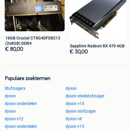
16GB Crucial CT8G4DFD8213
(2x8GB) DDR4
Sapphire Radeon RX 470 4GB
€ 80,00
€ 30,00
Populaire zoektermen
Stofzuigers
dyson
dyson
dyson steelstofzuiger
dyson onderdelen
dyson v15
dyson
dyson stofzuiger
dyson v12
dyson v8
dyson onderdelen
dyson v15