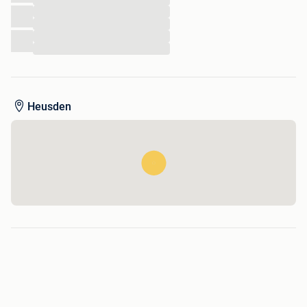
...
...
...
...
Heusden