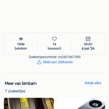
164x
1x
Sinds
bekeken
bewaard
6 jun '26
Zoekertjesnummer: m2407667390
Meld aan 2dehands
Bekijk alles
Meer van bimbam
7 zoekertjes