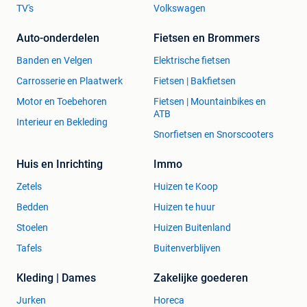
TV's
Volkswagen
Auto-onderdelen
Fietsen en Brommers
Banden en Velgen
Elektrische fietsen
Carrosserie en Plaatwerk
Fietsen | Bakfietsen
Motor en Toebehoren
Fietsen | Mountainbikes en
ATB
Interieur en Bekleding
Snorfietsen en Snorscooters
Huis en Inrichting
Immo
Zetels
Huizen te Koop
Bedden
Huizen te huur
Stoelen
Huizen Buitenland
Tafels
Buitenverblijven
Kleding | Dames
Zakelijke goederen
Jurken
Horeca