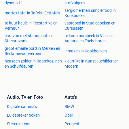
dyson v11
stofzuigers
sergio herman simple food in
mortex tafel in Tafels | Eettafels
Kookboeken
te huur heule in Feestartikelen |
vastgoed in Studieboeken en
Verhuur
Cursussen
caravan met staanplaats in
te koop borsbeek in Vissen |
Stacaravans
Aquaria en Toebehoren
groot emaille bord in Merken en
inmaken in Kookboeken
Reclamevoorwerpen
heusden zolder in Raamkozijnen
kleurrijke in Kunst | Schilderijen |
en Schuifdeuren
Modern
Audio, Tv en Foto
Auto's
Digitale camera's
BMW
Luidspreker boxen
Opel
Stereoketens
Peugeot