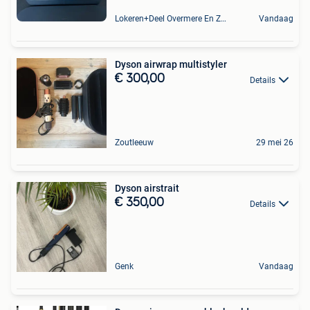
Lokeren+Deel Overmere En Zele
Vandaag
Dyson airwrap multistyler
€ 300,00
Details
Zoutleeuw
29 mei 26
Dyson airstrait
€ 350,00
Details
Genk
Vandaag