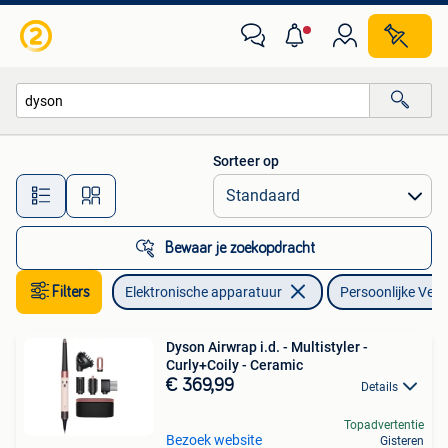
Persoonlijke Verzorgingsapparatuur
Sorteer op
Alle afstanden…
Bewaar je zoekopdracht
Filters
Elektronische apparatuur
Persoonlijke Ver
Dyson Airwrap i.d. - Multistyler -
Curly+Coily - Ceramic
€ 369,99
Details
Topadvertentie
Bezoek website
Gisteren