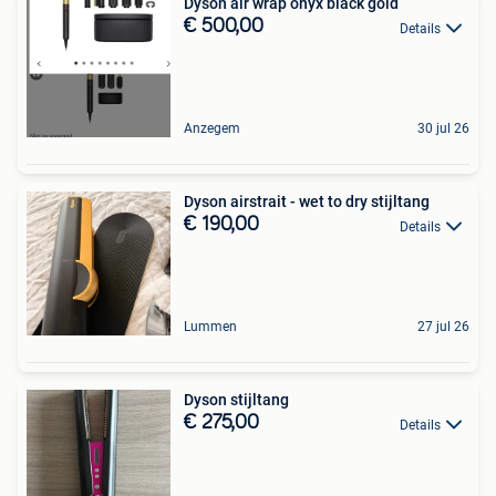
Dyson air wrap onyx black gold
€ 500,00
Details
Anzegem
30 jul 26
Dyson airstrait - wet to dry stijltang
€ 190,00
Details
Lummen
27 jul 26
Dyson stijltang
€ 275,00
Details