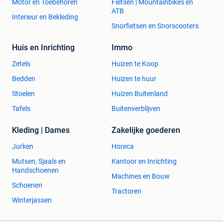
Motor en Toebehoren
Fietsen | Mountainbikes en
ATB
Interieur en Bekleding
Snorfietsen en Snorscooters
Huis en Inrichting
Immo
Zetels
Huizen te Koop
Bedden
Huizen te huur
Stoelen
Huizen Buitenland
Tafels
Buitenverblijven
Kleding | Dames
Zakelijke goederen
Jurken
Horeca
Mutsen, Sjaals en
Kantoor en Inrichting
Handschoenen
Machines en Bouw
Schoenen
Tractoren
Winterjassen