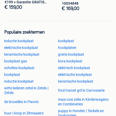
€199 + Garantie GRATIS
10034848
bezorgd!
€ 159,00
€ 169,00
Populaire zoektermen
inductie kookplaat
kookplaat
elektrische kookplaat
Kookplaten
keramische kookplaat
gratis kookplaat
kookplaat gas
bora kookplaat
scholtes kookplaat
elektrisch kookplaat
kookplaat
elektrische kookplaat
inductie kookplaat
keramische kookplaat
witte lederen zetel in Zetels |
ford transit gril in Carrosserie
Zetels
maxi cosi zelia in Kinderwagens
de bruxelles in Piano's
en Combinaties
puppy in Honden | Teckels en
huur | koop in Zitmaaiers
Dashonden