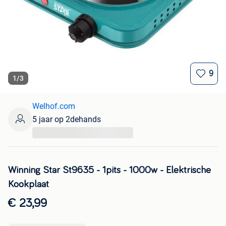
9
1
/
3
Welhof.com
5 jaar op 2dehands
...
Winning Star St9635 - 1pits - 1000w - Elektrische
Kookplaat
€ 23,99