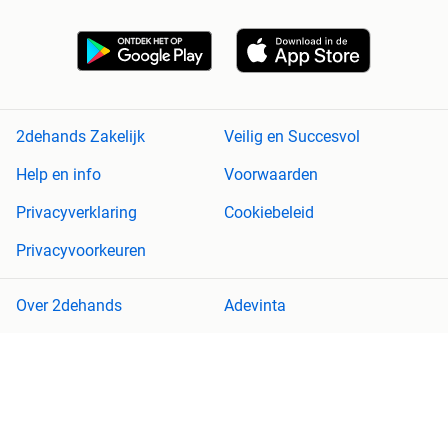
2dehands Zakelijk
Veilig en Succesvol
Help en info
Voorwaarden
Privacyverklaring
Cookiebeleid
Privacyvoorkeuren
Over 2dehands
Adevinta
Sitemap
2dehands is niet aansprakelijk voor (gevolg)schade die voortkomt
uit het gebruik van deze site, dan wel uit fouten of ontbrekende