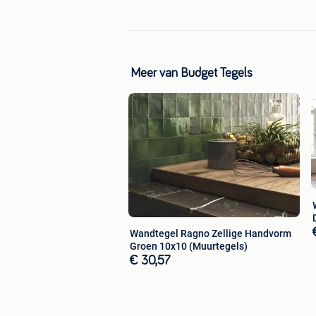
De Seren Urban Vintage Decor Calipso
tussen een uitgesproken, karakteristi
oude cementtegels vaak kwetsbaar zij
Meer van Budget Tegels
voorkomen, geniet je met deze keramis
eenvoudig schoon te houden is. Boven
hem perfect maakt voor gebruik in c
huis vol karakter.
Budget Tegels Showroom & Magazijn
Adres: Landweer 16, 5411LV
Plaatsnaam: Zeeland (NL - Noord-Bra
Tel: +31 (0)85 124 9755
Email: info@debudgettegels.nl
Wandtegel Ragno Zellige Handvorm
Groen 10x10 (Muurtegels)
- Laagsteprijsgarantie
€ 30,57
- Kwaliteit staat voorop, geen B-keus
- Meer dan 2.000.000m2 direct uit voo
- Van élke tegel een sample