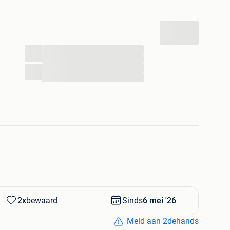
 voor het creëren van een authentiek, doorlopend
achtig en krachtig contrasterend decor in tijdloos zwart
...
...
grafische basis die moeiteloos te combineren is met
...
...
l (Geïnspireerd op traditionele, authentieke
nd motief, wat zorgt voor een wand of vloer met een
st duurzaam, kras- en slijtvast, en in tegenstelling tot
ngevoelig voor vocht en vlekken).
2x
bewaard
Sinds
6 mei '26
perfecte keuze voor een opvallende spatwand in de
adkamervloer, een sfeervol toilet of een
Meld aan 2dehands