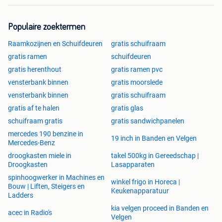
880x1900 links en rechts draaiend
880x2000 links en rechts draaiend
880x2100 links en rechts draaiend
Populaire zoektermen
980x2100 links en rechts draaiend
Raamkozijnen en Schuifdeuren
gratis schuifraam
980x2100 links en rechts draaiend
gratis ramen
schuifdeuren
1200x2100 links en rechts draaiend
gratis herenthout
gratis ramen pvc
Deuren PVC 1/2 glas antracietgrijs, kwarts grijs, zwart
vensterbank binnen
gratis moorslede
9005
vensterbank binnen
gratis schuifraam
980x2100 links en rechts draaiend
gratis af te halen
gratis glas
1200x2100 links en rechts draaiend
schuifraam gratis
gratis sandwichpanelen
mercedes 190 benzine in
Deuren PVC 4/4 glas wit, antracietgrijs, kwarts grijs, zwart
19 inch in Banden en Velgen
Mercedes-Benz
9005
droogkasten miele in
takel 500kg in Gereedschap |
980x2100 links en rechts draaiend
Droogkasten
Lasapparaten
spinhoogwerker in Machines en
Deuren PVC 4/4 paneel wit, antracietgrijs, kwarts grijs,
winkel frigo in Horeca |
Bouw | Liften, Steigers en
zwart 9005
Keukenapparatuur
Ladders
980x2100 links en rechts draaiend
kia velgen proceed in Banden en
acec in Radio's
Velgen