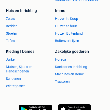
Snorfietsen en Snorscooters
400x2100 vast raam
900x2100 vast raam
Huis en Inrichting
Immo
1100x2100 vast raam
Zetels
Huizen te Koop
1300x2100 vast raam
1500x2100 vast raam
Bedden
Huizen te huur
1700x2100 vast raam
Stoelen
Huizen Buitenland
1980x2100 vast raam
Tafels
Buitenverblijven
2480x2100 vast raam
980x400 vast raam
Kleding | Dames
Zakelijke goederen
1980x500 vast raam
2000x400 vast raam
Jurken
Horeca
2180x500 vast raam
Mutsen, Sjaals en
Kantoor en Inrichting
2380x500 vast raam
Handschoenen
2480x500 vast raam
Machines en Bouw
Schoenen
2780x50 vast raam
Tractoren
2980x500 vast raam
Winterjassen
Kiep ramen 1 vleugel wit antracietgrijs of kwarts grijs,
zwart 9005
500x450 Kiep raam 1 vleugel