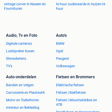
Dubbele deuren 1/2 glas wit antracietgrijs of kwarts grijs,
vintage curver in Naaien en
te huur oudenaarde in Huizen te
zwart 9005
Fournituren
huur
1800x2100
Dubbele deuren 4/4 glas wit antracietgrijs of kwarts grijs,
zwart 9005
1800x2100
Audio, Tv en Foto
Auto's
Digitale camera's
BMW
Dubbele deuren 4/4 paneel wit antracietgrijs of kwarts
grijs, zwart 9005
Luidspreker boxen
Opel
1800x2100
Stereoketens
Peugeot
TV's
Volkswagen
Deuren met sierpaneel wit, antracietgrijs of kwarts grijs,
zwart 9005
Auto-onderdelen
Fietsen en Brommers
980x2100 links en rechts draaiend
Banden en Velgen
Elektrische fietsen
Deuren met gezandstraald glas wit, antracietgrijs of kwarts
Carrosserie en Plaatwerk
Fietsen | Bakfietsen
grijs, zwart 9005
980x2100 links en rechts draaiend
Motor en Toebehoren
Fietsen | Mountainbikes en
ATB
Interieur en Bekleding
Vaste ramen wit, antracietgrijs of kwarts grijs, zwart 9005