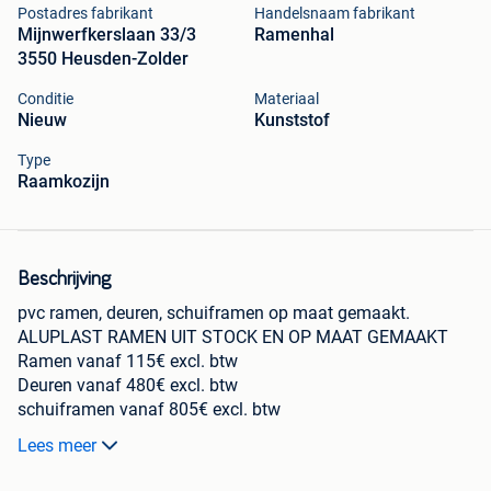
Postadres fabrikant
Handelsnaam fabrikant
Mijnwerfkerslaan 33/3
Ramenhal
3550 Heusden-Zolder
Conditie
Materiaal
Nieuw
Kunststof
Type
Raamkozijn
Beschrijving
pvc ramen, deuren, schuiframen op maat gemaakt.
ALUPLAST RAMEN UIT STOCK EN OP MAAT GEMAAKT
Ramen vanaf 115€ excl. btw
Deuren vanaf 480€ excl. btw
schuiframen vanaf 805€ excl. btw
Levering vanaf 90€ excl. btw
Lees meer
Wij Ramenhal maken ramen op maat aan stock prijzen van